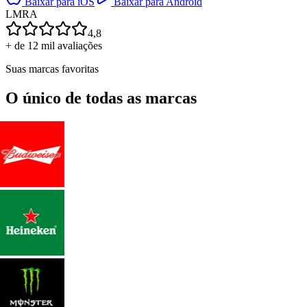
Baixar para iOS
Baixar para Android
L
M
R
A
4,8
+ de 12 mil avaliações
Suas marcas favoritas
O único de todas as marcas