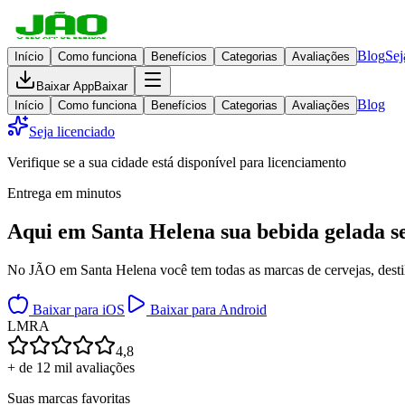
Blog
Sej
Início
Como funciona
Benefícios
Categorias
Avaliações
Baixar App
Baixar
Blog
Início
Como funciona
Benefícios
Categorias
Avaliações
Seja licenciado
Verifique se a sua cidade está disponível para licenciamento
Entrega em minutos
Aqui em
Santa Helena
sua bebida gelada
s
No JÃO em Santa Helena você tem todas as marcas de cervejas, destila
Baixar para iOS
Baixar para Android
L
M
R
A
4,8
+ de 12 mil avaliações
Suas marcas favoritas