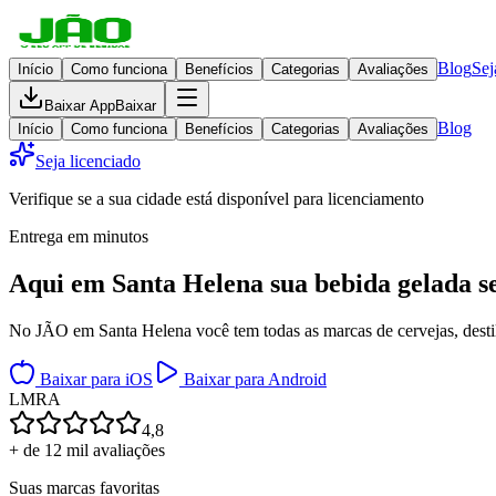
Blog
Sej
Início
Como funciona
Benefícios
Categorias
Avaliações
Baixar App
Baixar
Blog
Início
Como funciona
Benefícios
Categorias
Avaliações
Seja licenciado
Verifique se a sua cidade está disponível para licenciamento
Entrega em minutos
Aqui em
Santa Helena
sua bebida gelada
s
No JÃO em Santa Helena você tem todas as marcas de cervejas, destila
Baixar para iOS
Baixar para Android
L
M
R
A
4,8
+ de 12 mil avaliações
Suas marcas favoritas