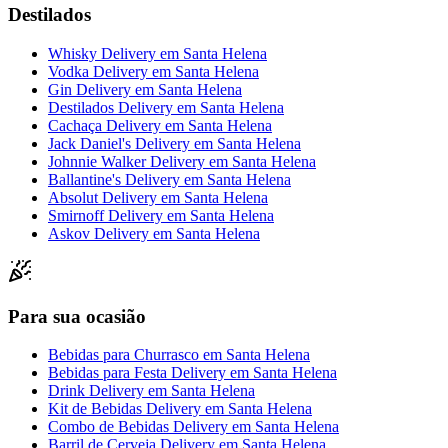
Destilados
Whisky Delivery
em
Santa Helena
Vodka Delivery
em
Santa Helena
Gin Delivery
em
Santa Helena
Destilados Delivery
em
Santa Helena
Cachaça Delivery
em
Santa Helena
Jack Daniel's Delivery
em
Santa Helena
Johnnie Walker Delivery
em
Santa Helena
Ballantine's Delivery
em
Santa Helena
Absolut Delivery
em
Santa Helena
Smirnoff Delivery
em
Santa Helena
Askov Delivery
em
Santa Helena
Para sua ocasião
Bebidas para Churrasco
em
Santa Helena
Bebidas para Festa Delivery
em
Santa Helena
Drink Delivery
em
Santa Helena
Kit de Bebidas Delivery
em
Santa Helena
Combo de Bebidas Delivery
em
Santa Helena
Barril de Cerveja Delivery
em
Santa Helena