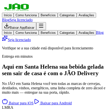
Início
Como funciona
Benefícios
Categorias
Avaliações
Blog
Seja licenciado
Baixar App
Baixar
Blog
Início
Como funciona
Benefícios
Categorias
Avaliações
Seja licenciado
Verifique se a sua cidade está disponível para licenciamento
Entrega em minutos
Aqui em
Santa Helena
sua bebida gelada
sem sair de casa
é com o JÃO Delivery
No JÃO em Santa Helena você tem todas as marcas de cervejas,
destilados, vinhos, energéticos, uma linha completa de zero álcool e
muito mais — entregue na sua porta, rápido.
Baixar para iOS
Baixar para Android
L
M
R
A