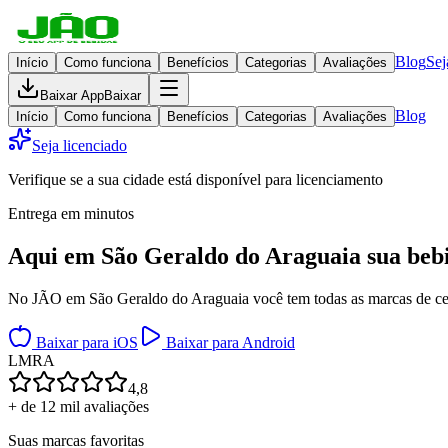
Blog
Sej
Início
Como funciona
Benefícios
Categorias
Avaliações
Baixar App
Baixar
Blog
Início
Como funciona
Benefícios
Categorias
Avaliações
Seja licenciado
Verifique se a sua cidade está disponível para licenciamento
Entrega em minutos
Aqui em
São Geraldo do Araguaia
sua beb
No JÃO em São Geraldo do Araguaia você tem todas as marcas de cerve
Baixar para iOS
Baixar para Android
L
M
R
A
4,8
+ de 12 mil avaliações
Suas marcas favoritas