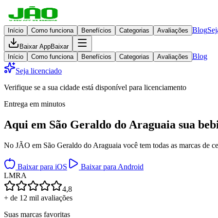
Blog
Sej
Início
Como funciona
Benefícios
Categorias
Avaliações
Baixar App
Baixar
Blog
Início
Como funciona
Benefícios
Categorias
Avaliações
Seja licenciado
Verifique se a sua cidade está disponível para licenciamento
Entrega em minutos
Aqui em
São Geraldo do Araguaia
sua beb
No JÃO em São Geraldo do Araguaia você tem todas as marcas de cerve
Baixar para iOS
Baixar para Android
L
M
R
A
4,8
+ de 12 mil avaliações
Suas marcas favoritas