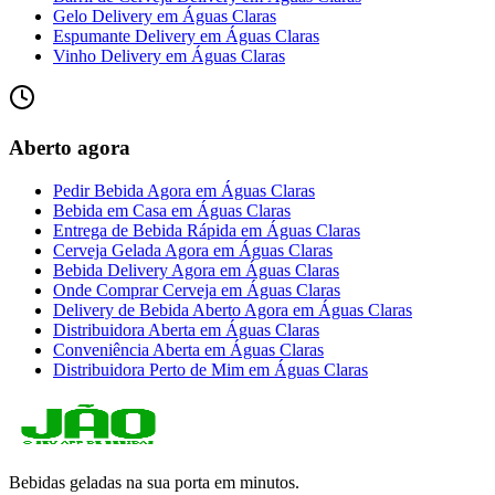
Gelo Delivery
em
Águas Claras
Espumante Delivery
em
Águas Claras
Vinho Delivery
em
Águas Claras
Aberto agora
Pedir Bebida Agora
em
Águas Claras
Bebida em Casa
em
Águas Claras
Entrega de Bebida Rápida
em
Águas Claras
Cerveja Gelada Agora
em
Águas Claras
Bebida Delivery Agora
em
Águas Claras
Onde Comprar Cerveja
em
Águas Claras
Delivery de Bebida Aberto Agora
em
Águas Claras
Distribuidora Aberta
em
Águas Claras
Conveniência Aberta
em
Águas Claras
Distribuidora Perto de Mim
em
Águas Claras
Bebidas geladas na sua porta em minutos.