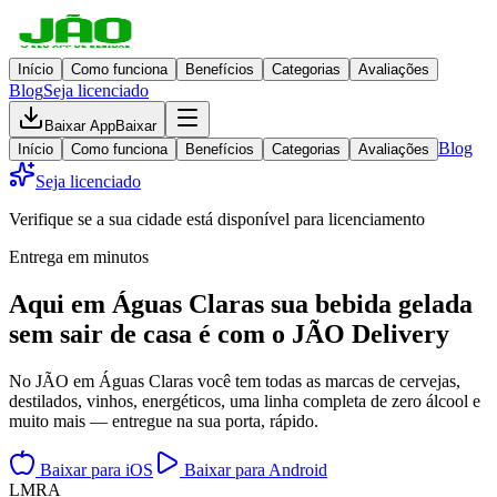
Início
Como funciona
Benefícios
Categorias
Avaliações
Blog
Seja licenciado
Baixar App
Baixar
Blog
Início
Como funciona
Benefícios
Categorias
Avaliações
Seja licenciado
Verifique se a sua cidade está disponível para licenciamento
Entrega em minutos
Aqui em
Águas Claras
sua bebida gelada
sem sair de casa
é com o JÃO Delivery
No JÃO em Águas Claras você tem todas as marcas de cervejas,
destilados, vinhos, energéticos, uma linha completa de zero álcool e
muito mais — entregue na sua porta, rápido.
Baixar para iOS
Baixar para Android
L
M
R
A