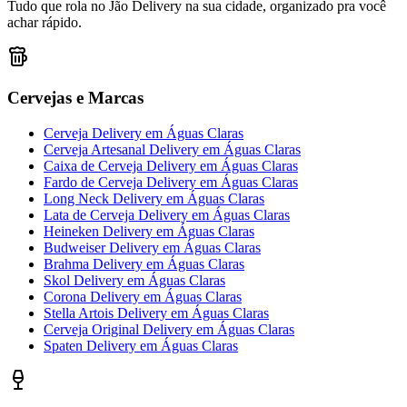
Tudo que rola no Jão Delivery na sua cidade, organizado pra você
achar rápido.
Cervejas e Marcas
Cerveja Delivery
em
Águas Claras
Cerveja Artesanal Delivery
em
Águas Claras
Caixa de Cerveja Delivery
em
Águas Claras
Fardo de Cerveja Delivery
em
Águas Claras
Long Neck Delivery
em
Águas Claras
Lata de Cerveja Delivery
em
Águas Claras
Heineken Delivery
em
Águas Claras
Budweiser Delivery
em
Águas Claras
Brahma Delivery
em
Águas Claras
Skol Delivery
em
Águas Claras
Corona Delivery
em
Águas Claras
Stella Artois Delivery
em
Águas Claras
Cerveja Original Delivery
em
Águas Claras
Spaten Delivery
em
Águas Claras