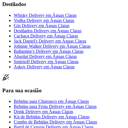
Destilados
Whisky Delivery
em
Águas Claras
Vodka Delivery
em
Águas Claras
Gin Delivery
em
Águas Claras
Destilados Delivery
em
Águas Claras
Cachaça Delivery
em
Águas Claras
Jack Daniel's Delivery
em
Águas Claras
Johnnie Walker Delivery
em
Águas Claras
Ballantine's Delivery
em
Águas Claras
Absolut Delivery
em
Águas Claras
Smirnoff Delivery
em
Águas Claras
Askov Delivery
em
Águas Claras
Para sua ocasião
Bebidas para Churrasco
em
Águas Claras
Bebidas para Festa Delivery
em
Águas Claras
Drink Delivery
em
Águas Claras
Kit de Bebidas Delivery
em
Águas Claras
Combo de Bebidas Delivery
em
Águas Claras
Barril de Cerveja Delivery
em
Águas Claras