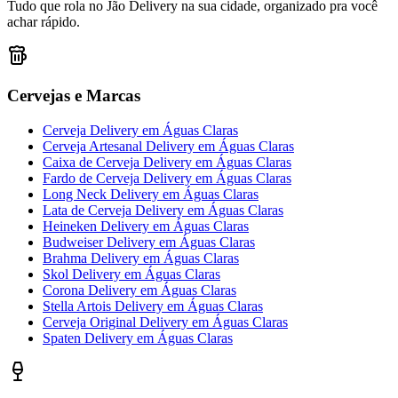
Tudo que rola no Jão Delivery na sua cidade, organizado pra você
achar rápido.
Cervejas e Marcas
Cerveja Delivery
em
Águas Claras
Cerveja Artesanal Delivery
em
Águas Claras
Caixa de Cerveja Delivery
em
Águas Claras
Fardo de Cerveja Delivery
em
Águas Claras
Long Neck Delivery
em
Águas Claras
Lata de Cerveja Delivery
em
Águas Claras
Heineken Delivery
em
Águas Claras
Budweiser Delivery
em
Águas Claras
Brahma Delivery
em
Águas Claras
Skol Delivery
em
Águas Claras
Corona Delivery
em
Águas Claras
Stella Artois Delivery
em
Águas Claras
Cerveja Original Delivery
em
Águas Claras
Spaten Delivery
em
Águas Claras