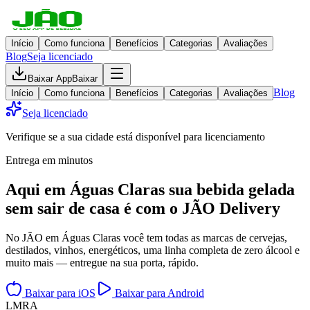
Início
Como funciona
Benefícios
Categorias
Avaliações
Blog
Seja licenciado
Baixar App
Baixar
Blog
Início
Como funciona
Benefícios
Categorias
Avaliações
Seja licenciado
Verifique se a sua cidade está disponível para licenciamento
Entrega em minutos
Aqui em
Águas Claras
sua bebida gelada
sem sair de casa
é com o JÃO Delivery
No JÃO em Águas Claras você tem todas as marcas de cervejas,
destilados, vinhos, energéticos, uma linha completa de zero álcool e
muito mais — entregue na sua porta, rápido.
Baixar para iOS
Baixar para Android
L
M
R
A