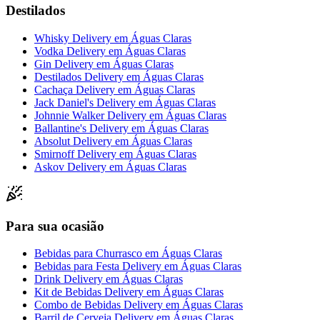
Destilados
Whisky Delivery
em
Águas Claras
Vodka Delivery
em
Águas Claras
Gin Delivery
em
Águas Claras
Destilados Delivery
em
Águas Claras
Cachaça Delivery
em
Águas Claras
Jack Daniel's Delivery
em
Águas Claras
Johnnie Walker Delivery
em
Águas Claras
Ballantine's Delivery
em
Águas Claras
Absolut Delivery
em
Águas Claras
Smirnoff Delivery
em
Águas Claras
Askov Delivery
em
Águas Claras
Para sua ocasião
Bebidas para Churrasco
em
Águas Claras
Bebidas para Festa Delivery
em
Águas Claras
Drink Delivery
em
Águas Claras
Kit de Bebidas Delivery
em
Águas Claras
Combo de Bebidas Delivery
em
Águas Claras
Barril de Cerveja Delivery
em
Águas Claras