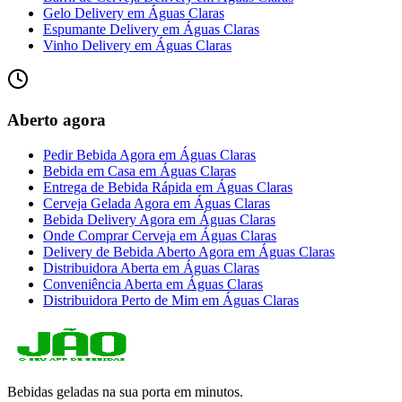
Gelo Delivery
em
Águas Claras
Espumante Delivery
em
Águas Claras
Vinho Delivery
em
Águas Claras
Aberto agora
Pedir Bebida Agora
em
Águas Claras
Bebida em Casa
em
Águas Claras
Entrega de Bebida Rápida
em
Águas Claras
Cerveja Gelada Agora
em
Águas Claras
Bebida Delivery Agora
em
Águas Claras
Onde Comprar Cerveja
em
Águas Claras
Delivery de Bebida Aberto Agora
em
Águas Claras
Distribuidora Aberta
em
Águas Claras
Conveniência Aberta
em
Águas Claras
Distribuidora Perto de Mim
em
Águas Claras
Bebidas geladas na sua porta em minutos.