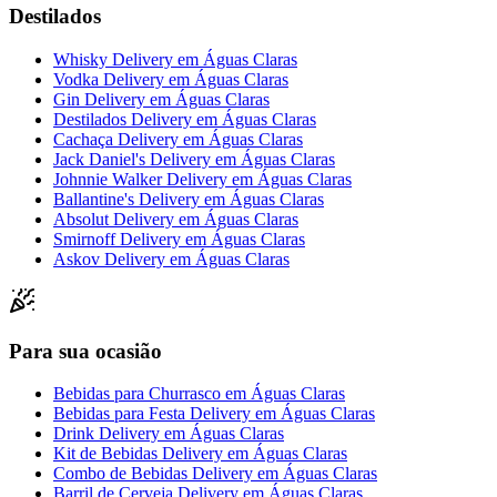
Destilados
Whisky Delivery
em
Águas Claras
Vodka Delivery
em
Águas Claras
Gin Delivery
em
Águas Claras
Destilados Delivery
em
Águas Claras
Cachaça Delivery
em
Águas Claras
Jack Daniel's Delivery
em
Águas Claras
Johnnie Walker Delivery
em
Águas Claras
Ballantine's Delivery
em
Águas Claras
Absolut Delivery
em
Águas Claras
Smirnoff Delivery
em
Águas Claras
Askov Delivery
em
Águas Claras
Para sua ocasião
Bebidas para Churrasco
em
Águas Claras
Bebidas para Festa Delivery
em
Águas Claras
Drink Delivery
em
Águas Claras
Kit de Bebidas Delivery
em
Águas Claras
Combo de Bebidas Delivery
em
Águas Claras
Barril de Cerveja Delivery
em
Águas Claras