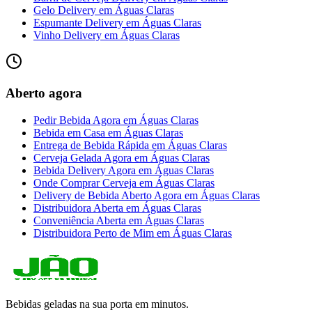
Gelo Delivery
em
Águas Claras
Espumante Delivery
em
Águas Claras
Vinho Delivery
em
Águas Claras
Aberto agora
Pedir Bebida Agora
em
Águas Claras
Bebida em Casa
em
Águas Claras
Entrega de Bebida Rápida
em
Águas Claras
Cerveja Gelada Agora
em
Águas Claras
Bebida Delivery Agora
em
Águas Claras
Onde Comprar Cerveja
em
Águas Claras
Delivery de Bebida Aberto Agora
em
Águas Claras
Distribuidora Aberta
em
Águas Claras
Conveniência Aberta
em
Águas Claras
Distribuidora Perto de Mim
em
Águas Claras
Bebidas geladas na sua porta em minutos.