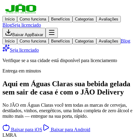
Início
Como funciona
Benefícios
Categorias
Avaliações
Blog
Seja licenciado
Baixar App
Baixar
Blog
Início
Como funciona
Benefícios
Categorias
Avaliações
Seja licenciado
Verifique se a sua cidade está disponível para licenciamento
Entrega em minutos
Aqui em
Águas Claras
sua bebida gelada
sem sair de casa
é com o JÃO Delivery
No JÃO em Águas Claras você tem todas as marcas de cervejas,
destilados, vinhos, energéticos, uma linha completa de zero álcool e
muito mais — entregue na sua porta, rápido.
Baixar para iOS
Baixar para Android
L
M
R
A