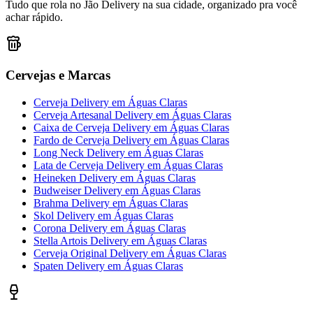
Tudo que rola no Jão Delivery na sua cidade, organizado pra você
achar rápido.
Cervejas e Marcas
Cerveja Delivery
em
Águas Claras
Cerveja Artesanal Delivery
em
Águas Claras
Caixa de Cerveja Delivery
em
Águas Claras
Fardo de Cerveja Delivery
em
Águas Claras
Long Neck Delivery
em
Águas Claras
Lata de Cerveja Delivery
em
Águas Claras
Heineken Delivery
em
Águas Claras
Budweiser Delivery
em
Águas Claras
Brahma Delivery
em
Águas Claras
Skol Delivery
em
Águas Claras
Corona Delivery
em
Águas Claras
Stella Artois Delivery
em
Águas Claras
Cerveja Original Delivery
em
Águas Claras
Spaten Delivery
em
Águas Claras