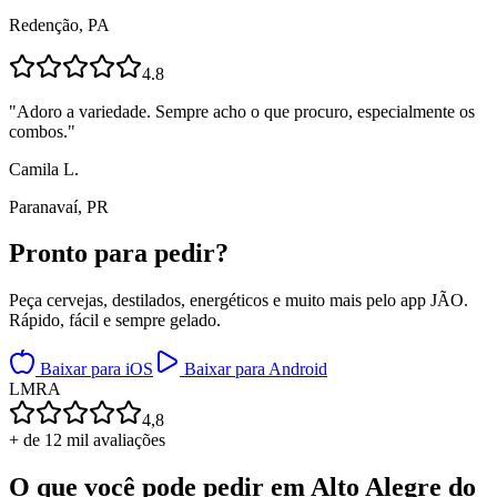
Redenção, PA
4.8
"
Adoro a variedade. Sempre acho o que procuro, especialmente os
combos.
"
Camila L.
Paranavaí, PR
Pronto para
pedir?
Peça cervejas, destilados, energéticos e muito mais pelo app JÃO.
Rápido, fácil e sempre gelado.
Baixar para iOS
Baixar para Android
L
M
R
A
4,8
+ de 12 mil avaliações
O que você pode pedir em
Alto Alegre do