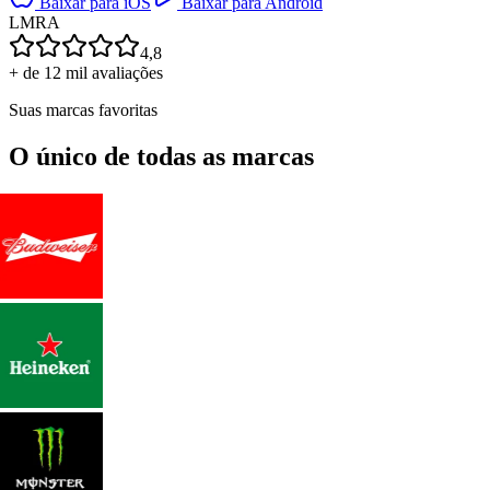
Baixar para iOS
Baixar para Android
L
M
R
A
4,8
+ de 12 mil avaliações
Suas marcas favoritas
O único de todas as marcas