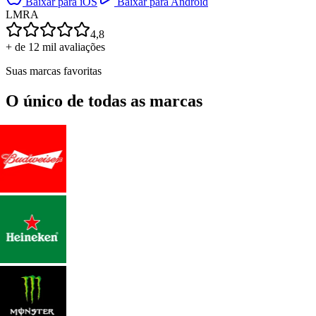
Baixar para iOS
Baixar para Android
L
M
R
A
4,8
+ de 12 mil avaliações
Suas marcas favoritas
O único de todas as marcas