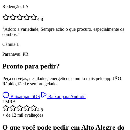
Redenção, PA
4.8
"
Adoro a variedade. Sempre acho o que procuro, especialmente os
combos.
"
Camila L.
Paranavaí, PR
Pronto para
pedir?
Peça cervejas, destilados, energéticos e muito mais pelo app JÃO.
Rápido, fácil e sempre gelado.
Baixar para iOS
Baixar para Android
L
M
R
A
4,8
+ de 12 mil avaliações
O que você pode pedir em
Alto Alegre do