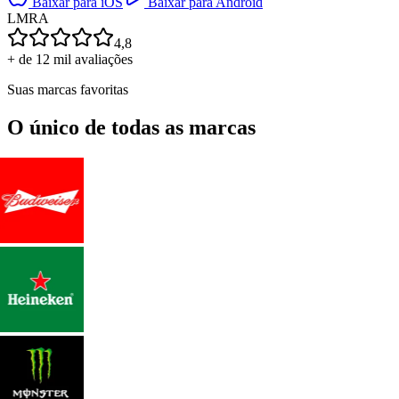
Baixar para iOS
Baixar para Android
L
M
R
A
4,8
+ de 12 mil avaliações
Suas marcas favoritas
O único de todas as marcas