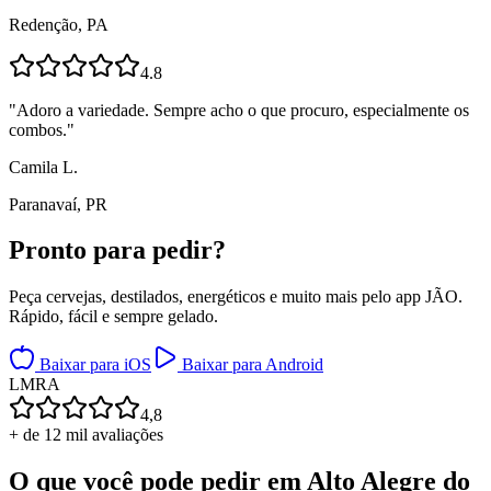
Redenção, PA
4.8
"
Adoro a variedade. Sempre acho o que procuro, especialmente os
combos.
"
Camila L.
Paranavaí, PR
Pronto para
pedir?
Peça cervejas, destilados, energéticos e muito mais pelo app JÃO.
Rápido, fácil e sempre gelado.
Baixar para iOS
Baixar para Android
L
M
R
A
4,8
+ de 12 mil avaliações
O que você pode pedir em
Alto Alegre do