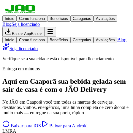
Início
Como funciona
Benefícios
Categorias
Avaliações
Blog
Seja licenciado
Baixar App
Baixar
Blog
Início
Como funciona
Benefícios
Categorias
Avaliações
Seja licenciado
Verifique se a sua cidade está disponível para licenciamento
Entrega em minutos
Aqui em
Caaporã
sua bebida gelada
sem
sair de casa
é com o JÃO Delivery
No JÃO em Caaporã você tem todas as marcas de cervejas,
destilados, vinhos, energéticos, uma linha completa de zero álcool e
muito mais — entregue na sua porta, rápido.
Baixar para iOS
Baixar para Android
L
M
R
A