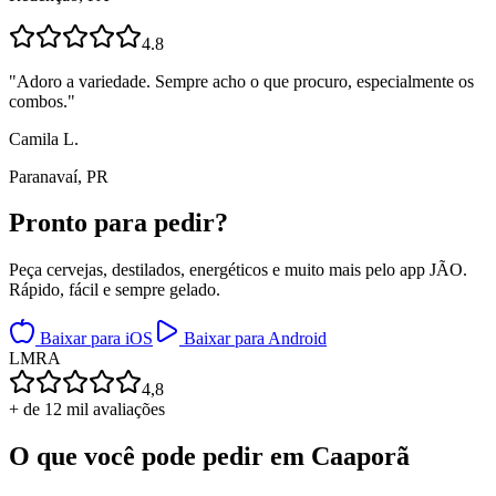
4.8
"
Adoro a variedade. Sempre acho o que procuro, especialmente os
combos.
"
Camila L.
Paranavaí, PR
Pronto para
pedir?
Peça cervejas, destilados, energéticos e muito mais pelo app JÃO.
Rápido, fácil e sempre gelado.
Baixar para iOS
Baixar para Android
L
M
R
A
4,8
+ de 12 mil avaliações
O que você pode pedir em
Caaporã