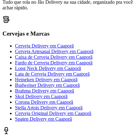
Tudo que rola no Jão Delivery na sua cidade, organizado pra você
achar rápido.
Cervejas e Marcas
Cerveja Delivery
em
Caaporã
Cerveja Artesanal Delivery
em
Caaporã
Caixa de Cerveja Delivery
em
Caaporã
Fardo de Cerveja Delivery
em
Caaporã
Long Neck Delivery
em
Caaporã
Lata de Cerveja Delivery
em
Caaporã
Heineken Delivery
em
Caaporã
Budweiser Delivery
em
Caaporã
Brahma Delivery
em
Caaporã
Skol Delivery
em
Caaporã
Corona Delivery
em
Caaporã
Stella Artois Delivery
em
Caaporã
Cerveja Original Delivery
em
Caaporã
Spaten Delivery
em
Caaporã