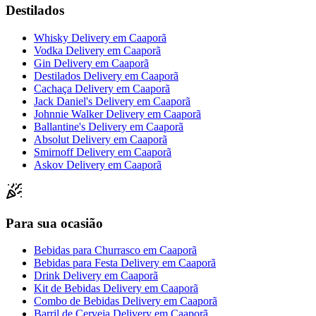
Destilados
Whisky Delivery
em
Caaporã
Vodka Delivery
em
Caaporã
Gin Delivery
em
Caaporã
Destilados Delivery
em
Caaporã
Cachaça Delivery
em
Caaporã
Jack Daniel's Delivery
em
Caaporã
Johnnie Walker Delivery
em
Caaporã
Ballantine's Delivery
em
Caaporã
Absolut Delivery
em
Caaporã
Smirnoff Delivery
em
Caaporã
Askov Delivery
em
Caaporã
Para sua ocasião
Bebidas para Churrasco
em
Caaporã
Bebidas para Festa Delivery
em
Caaporã
Drink Delivery
em
Caaporã
Kit de Bebidas Delivery
em
Caaporã
Combo de Bebidas Delivery
em
Caaporã
Barril de Cerveja Delivery
em
Caaporã