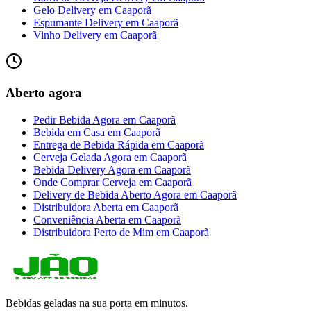
Gelo Delivery
em
Caaporã
Espumante Delivery
em
Caaporã
Vinho Delivery
em
Caaporã
Aberto agora
Pedir Bebida Agora
em
Caaporã
Bebida em Casa
em
Caaporã
Entrega de Bebida Rápida
em
Caaporã
Cerveja Gelada Agora
em
Caaporã
Bebida Delivery Agora
em
Caaporã
Onde Comprar Cerveja
em
Caaporã
Delivery de Bebida Aberto Agora
em
Caaporã
Distribuidora Aberta
em
Caaporã
Conveniência Aberta
em
Caaporã
Distribuidora Perto de Mim
em
Caaporã
Bebidas geladas na sua porta em minutos.