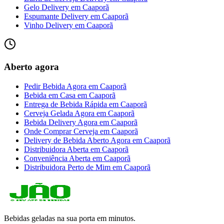
Gelo Delivery
em
Caaporã
Espumante Delivery
em
Caaporã
Vinho Delivery
em
Caaporã
Aberto agora
Pedir Bebida Agora
em
Caaporã
Bebida em Casa
em
Caaporã
Entrega de Bebida Rápida
em
Caaporã
Cerveja Gelada Agora
em
Caaporã
Bebida Delivery Agora
em
Caaporã
Onde Comprar Cerveja
em
Caaporã
Delivery de Bebida Aberto Agora
em
Caaporã
Distribuidora Aberta
em
Caaporã
Conveniência Aberta
em
Caaporã
Distribuidora Perto de Mim
em
Caaporã
Bebidas geladas na sua porta em minutos.