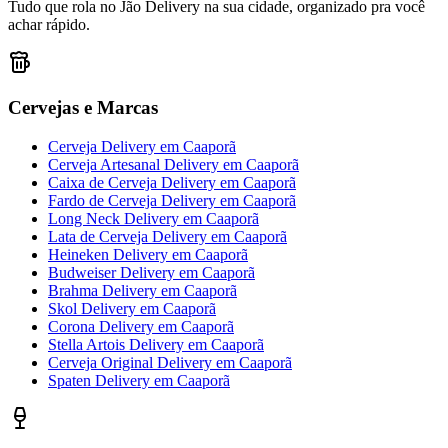
Tudo que rola no Jão Delivery na sua cidade, organizado pra você
achar rápido.
Cervejas e Marcas
Cerveja Delivery
em
Caaporã
Cerveja Artesanal Delivery
em
Caaporã
Caixa de Cerveja Delivery
em
Caaporã
Fardo de Cerveja Delivery
em
Caaporã
Long Neck Delivery
em
Caaporã
Lata de Cerveja Delivery
em
Caaporã
Heineken Delivery
em
Caaporã
Budweiser Delivery
em
Caaporã
Brahma Delivery
em
Caaporã
Skol Delivery
em
Caaporã
Corona Delivery
em
Caaporã
Stella Artois Delivery
em
Caaporã
Cerveja Original Delivery
em
Caaporã
Spaten Delivery
em
Caaporã