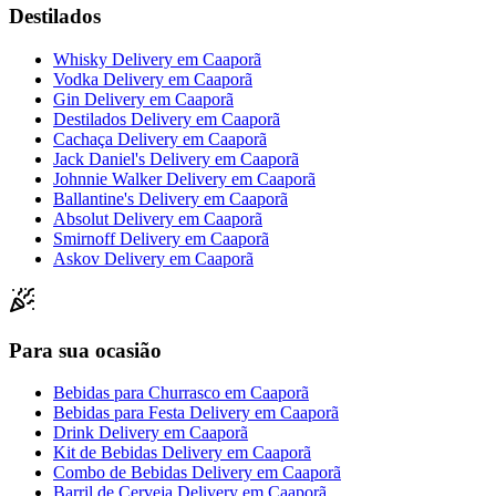
Destilados
Whisky Delivery
em
Caaporã
Vodka Delivery
em
Caaporã
Gin Delivery
em
Caaporã
Destilados Delivery
em
Caaporã
Cachaça Delivery
em
Caaporã
Jack Daniel's Delivery
em
Caaporã
Johnnie Walker Delivery
em
Caaporã
Ballantine's Delivery
em
Caaporã
Absolut Delivery
em
Caaporã
Smirnoff Delivery
em
Caaporã
Askov Delivery
em
Caaporã
Para sua ocasião
Bebidas para Churrasco
em
Caaporã
Bebidas para Festa Delivery
em
Caaporã
Drink Delivery
em
Caaporã
Kit de Bebidas Delivery
em
Caaporã
Combo de Bebidas Delivery
em
Caaporã
Barril de Cerveja Delivery
em
Caaporã