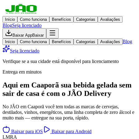
Início
Como funciona
Benefícios
Categorias
Avaliações
Blog
Seja licenciado
Baixar App
Baixar
Blog
Início
Como funciona
Benefícios
Categorias
Avaliações
Seja licenciado
Verifique se a sua cidade está disponível para licenciamento
Entrega em minutos
Aqui em
Caaporã
sua bebida gelada
sem
sair de casa
é com o JÃO Delivery
No JÃO em Caaporã você tem todas as marcas de cervejas,
destilados, vinhos, energéticos, uma linha completa de zero álcool e
muito mais — entregue na sua porta, rápido.
Baixar para iOS
Baixar para Android
L
M
R
A