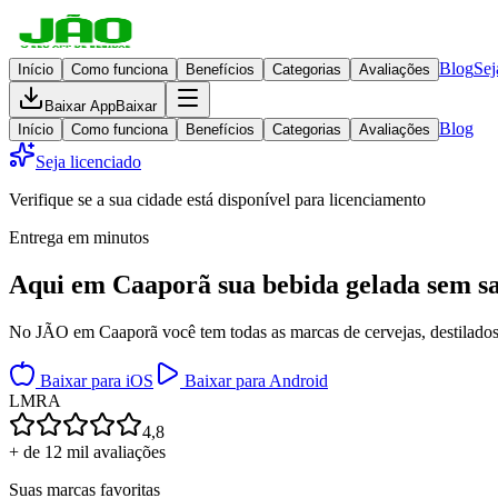
Blog
Sej
Início
Como funciona
Benefícios
Categorias
Avaliações
Baixar App
Baixar
Blog
Início
Como funciona
Benefícios
Categorias
Avaliações
Seja licenciado
Verifique se a sua cidade está disponível para licenciamento
Entrega em minutos
Aqui em
Caaporã
sua bebida gelada
sem sa
No JÃO em Caaporã você tem todas as marcas de cervejas, destilados, 
Baixar para iOS
Baixar para Android
L
M
R
A
4,8
+ de 12 mil avaliações
Suas marcas favoritas