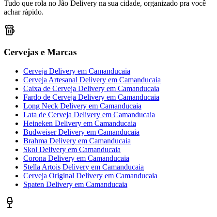
Tudo que rola no Jão Delivery na sua cidade, organizado pra você
achar rápido.
Cervejas e Marcas
Cerveja Delivery
em
Camanducaia
Cerveja Artesanal Delivery
em
Camanducaia
Caixa de Cerveja Delivery
em
Camanducaia
Fardo de Cerveja Delivery
em
Camanducaia
Long Neck Delivery
em
Camanducaia
Lata de Cerveja Delivery
em
Camanducaia
Heineken Delivery
em
Camanducaia
Budweiser Delivery
em
Camanducaia
Brahma Delivery
em
Camanducaia
Skol Delivery
em
Camanducaia
Corona Delivery
em
Camanducaia
Stella Artois Delivery
em
Camanducaia
Cerveja Original Delivery
em
Camanducaia
Spaten Delivery
em
Camanducaia