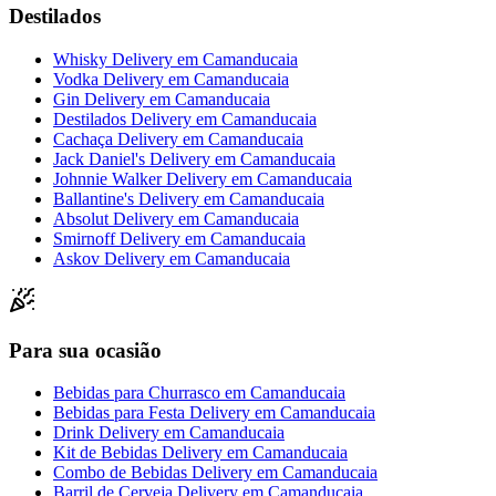
Destilados
Whisky Delivery
em
Camanducaia
Vodka Delivery
em
Camanducaia
Gin Delivery
em
Camanducaia
Destilados Delivery
em
Camanducaia
Cachaça Delivery
em
Camanducaia
Jack Daniel's Delivery
em
Camanducaia
Johnnie Walker Delivery
em
Camanducaia
Ballantine's Delivery
em
Camanducaia
Absolut Delivery
em
Camanducaia
Smirnoff Delivery
em
Camanducaia
Askov Delivery
em
Camanducaia
Para sua ocasião
Bebidas para Churrasco
em
Camanducaia
Bebidas para Festa Delivery
em
Camanducaia
Drink Delivery
em
Camanducaia
Kit de Bebidas Delivery
em
Camanducaia
Combo de Bebidas Delivery
em
Camanducaia
Barril de Cerveja Delivery
em
Camanducaia