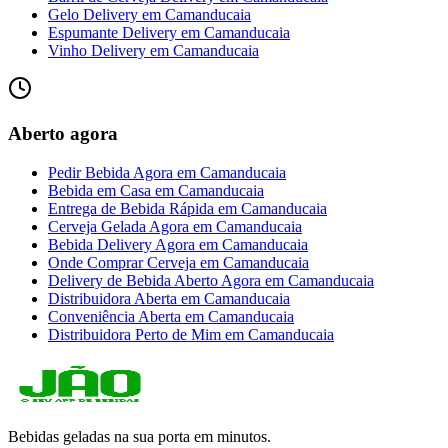
Gelo Delivery
em
Camanducaia
Espumante Delivery
em
Camanducaia
Vinho Delivery
em
Camanducaia
Aberto agora
Pedir Bebida Agora
em
Camanducaia
Bebida em Casa
em
Camanducaia
Entrega de Bebida Rápida
em
Camanducaia
Cerveja Gelada Agora
em
Camanducaia
Bebida Delivery Agora
em
Camanducaia
Onde Comprar Cerveja
em
Camanducaia
Delivery de Bebida Aberto Agora
em
Camanducaia
Distribuidora Aberta
em
Camanducaia
Conveniência Aberta
em
Camanducaia
Distribuidora Perto de Mim
em
Camanducaia
Bebidas geladas na sua porta em minutos.