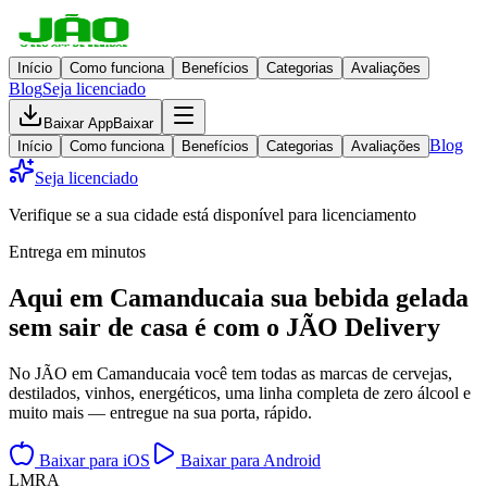
Início
Como funciona
Benefícios
Categorias
Avaliações
Blog
Seja licenciado
Baixar App
Baixar
Blog
Início
Como funciona
Benefícios
Categorias
Avaliações
Seja licenciado
Verifique se a sua cidade está disponível para licenciamento
Entrega em minutos
Aqui em
Camanducaia
sua bebida gelada
sem sair de casa
é com o JÃO Delivery
No JÃO em Camanducaia você tem todas as marcas de cervejas,
destilados, vinhos, energéticos, uma linha completa de zero álcool e
muito mais — entregue na sua porta, rápido.
Baixar para iOS
Baixar para Android
L
M
R
A