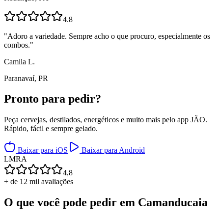
4.8
"
Adoro a variedade. Sempre acho o que procuro, especialmente os
combos.
"
Camila L.
Paranavaí, PR
Pronto para
pedir?
Peça cervejas, destilados, energéticos e muito mais pelo app JÃO.
Rápido, fácil e sempre gelado.
Baixar para iOS
Baixar para Android
L
M
R
A
4,8
+ de 12 mil avaliações
O que você pode pedir em
Camanducaia