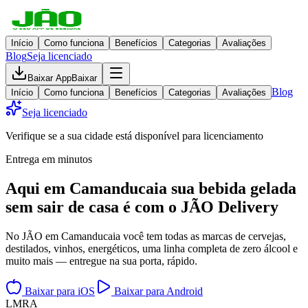
Início
Como funciona
Benefícios
Categorias
Avaliações
Blog
Seja licenciado
Baixar App
Baixar
Blog
Início
Como funciona
Benefícios
Categorias
Avaliações
Seja licenciado
Verifique se a sua cidade está disponível para licenciamento
Entrega em minutos
Aqui em
Camanducaia
sua bebida gelada
sem sair de casa
é com o JÃO Delivery
No JÃO em Camanducaia você tem todas as marcas de cervejas,
destilados, vinhos, energéticos, uma linha completa de zero álcool e
muito mais — entregue na sua porta, rápido.
Baixar para iOS
Baixar para Android
L
M
R
A