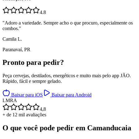
4.8
"
Adoro a variedade. Sempre acho o que procuro, especialmente os
combos.
"
Camila L.
Paranavaí, PR
Pronto para
pedir?
Peça cervejas, destilados, energéticos e muito mais pelo app JÃO.
Rápido, fácil e sempre gelado.
Baixar para iOS
Baixar para Android
L
M
R
A
4,8
+ de 12 mil avaliações
O que você pode pedir em
Camanducaia