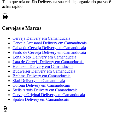
Tudo que rola no Jão Delivery na sua cidade, organizado pra você
achar rápido.
Cervejas e Marcas
Cerveja Delivery
em
Camanducaia
Cerveja Artesanal Delivery
em
Camanducaia
Caixa de Cerveja Delivery
em
Camanducaia
Fardo de Cerveja Delivery
em
Camanducaia
Long Neck Delivery
em
Camanducaia
Lata de Cerveja Delivery
em
Camanducaia
Heineken Delivery
em
Camanducaia
Budweiser Delivery
em
Camanducaia
Brahma Delivery
em
Camanducaia
Skol Delivery
em
Camanducaia
Corona Delivery
em
Camanducaia
Stella Artois Delivery
em
Camanducaia
Cerveja Original Delivery
em
Camanducaia
Spaten Delivery
em
Camanducaia