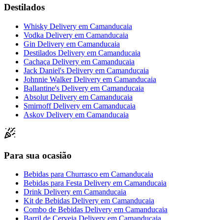
Destilados
Whisky Delivery
em
Camanducaia
Vodka Delivery
em
Camanducaia
Gin Delivery
em
Camanducaia
Destilados Delivery
em
Camanducaia
Cachaça Delivery
em
Camanducaia
Jack Daniel's Delivery
em
Camanducaia
Johnnie Walker Delivery
em
Camanducaia
Ballantine's Delivery
em
Camanducaia
Absolut Delivery
em
Camanducaia
Smirnoff Delivery
em
Camanducaia
Askov Delivery
em
Camanducaia
Para sua ocasião
Bebidas para Churrasco
em
Camanducaia
Bebidas para Festa Delivery
em
Camanducaia
Drink Delivery
em
Camanducaia
Kit de Bebidas Delivery
em
Camanducaia
Combo de Bebidas Delivery
em
Camanducaia
Barril de Cerveja Delivery
em
Camanducaia