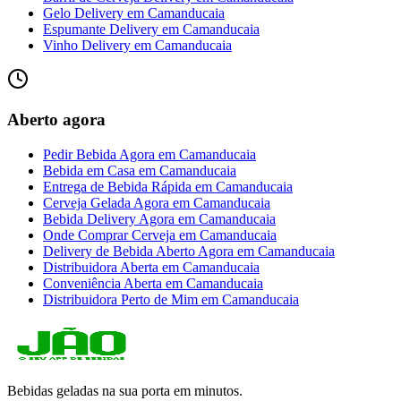
Gelo Delivery
em
Camanducaia
Espumante Delivery
em
Camanducaia
Vinho Delivery
em
Camanducaia
Aberto agora
Pedir Bebida Agora
em
Camanducaia
Bebida em Casa
em
Camanducaia
Entrega de Bebida Rápida
em
Camanducaia
Cerveja Gelada Agora
em
Camanducaia
Bebida Delivery Agora
em
Camanducaia
Onde Comprar Cerveja
em
Camanducaia
Delivery de Bebida Aberto Agora
em
Camanducaia
Distribuidora Aberta
em
Camanducaia
Conveniência Aberta
em
Camanducaia
Distribuidora Perto de Mim
em
Camanducaia
Bebidas geladas na sua porta em minutos.