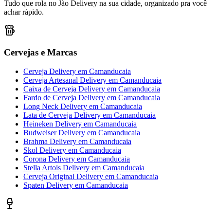
Tudo que rola no Jão Delivery na sua cidade, organizado pra você
achar rápido.
Cervejas e Marcas
Cerveja Delivery
em
Camanducaia
Cerveja Artesanal Delivery
em
Camanducaia
Caixa de Cerveja Delivery
em
Camanducaia
Fardo de Cerveja Delivery
em
Camanducaia
Long Neck Delivery
em
Camanducaia
Lata de Cerveja Delivery
em
Camanducaia
Heineken Delivery
em
Camanducaia
Budweiser Delivery
em
Camanducaia
Brahma Delivery
em
Camanducaia
Skol Delivery
em
Camanducaia
Corona Delivery
em
Camanducaia
Stella Artois Delivery
em
Camanducaia
Cerveja Original Delivery
em
Camanducaia
Spaten Delivery
em
Camanducaia