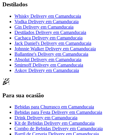
Destilados
Whisky Delivery
em
Camanducaia
Vodka Delivery
em
Camanducaia
Gin Delivery
em
Camanducaia
Destilados Delivery
em
Camanducaia
Cachaça Delivery
em
Camanducaia
Jack Daniel's Delivery
em
Camanducaia
Johnnie Walker Delivery
em
Camanducaia
Ballantine's Delivery
em
Camanducaia
Absolut Delivery
em
Camanducaia
Smirnoff Delivery
em
Camanducaia
Askov Delivery
em
Camanducaia
Para sua ocasião
Bebidas para Churrasco
em
Camanducaia
Bebidas para Festa Delivery
em
Camanducaia
Drink Delivery
em
Camanducaia
Kit de Bebidas Delivery
em
Camanducaia
Combo de Bebidas Delivery
em
Camanducaia
Barril de Cerveja Delivery
em
Camanducaia