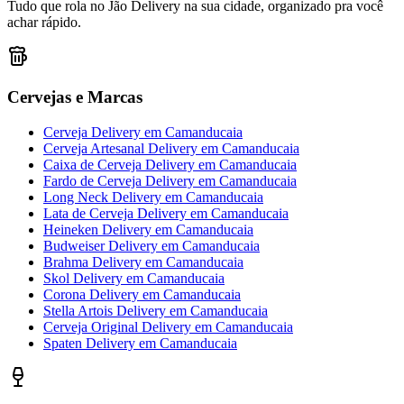
Tudo que rola no Jão Delivery na sua cidade, organizado pra você
achar rápido.
Cervejas e Marcas
Cerveja Delivery
em
Camanducaia
Cerveja Artesanal Delivery
em
Camanducaia
Caixa de Cerveja Delivery
em
Camanducaia
Fardo de Cerveja Delivery
em
Camanducaia
Long Neck Delivery
em
Camanducaia
Lata de Cerveja Delivery
em
Camanducaia
Heineken Delivery
em
Camanducaia
Budweiser Delivery
em
Camanducaia
Brahma Delivery
em
Camanducaia
Skol Delivery
em
Camanducaia
Corona Delivery
em
Camanducaia
Stella Artois Delivery
em
Camanducaia
Cerveja Original Delivery
em
Camanducaia
Spaten Delivery
em
Camanducaia