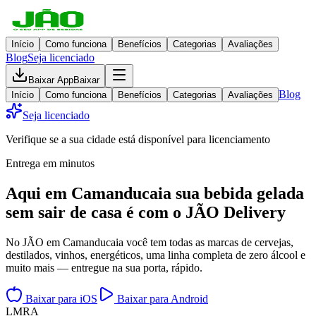
Início
Como funciona
Benefícios
Categorias
Avaliações
Blog
Seja licenciado
Baixar App
Baixar
Blog
Início
Como funciona
Benefícios
Categorias
Avaliações
Seja licenciado
Verifique se a sua cidade está disponível para licenciamento
Entrega em minutos
Aqui em
Camanducaia
sua bebida gelada
sem sair de casa
é com o JÃO Delivery
No JÃO em Camanducaia você tem todas as marcas de cervejas,
destilados, vinhos, energéticos, uma linha completa de zero álcool e
muito mais — entregue na sua porta, rápido.
Baixar para iOS
Baixar para Android
L
M
R
A