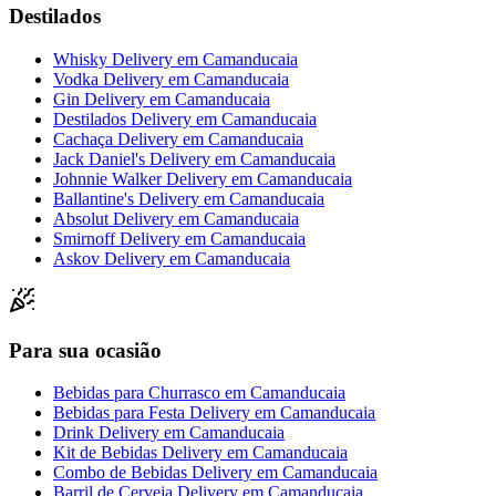
Destilados
Whisky Delivery
em
Camanducaia
Vodka Delivery
em
Camanducaia
Gin Delivery
em
Camanducaia
Destilados Delivery
em
Camanducaia
Cachaça Delivery
em
Camanducaia
Jack Daniel's Delivery
em
Camanducaia
Johnnie Walker Delivery
em
Camanducaia
Ballantine's Delivery
em
Camanducaia
Absolut Delivery
em
Camanducaia
Smirnoff Delivery
em
Camanducaia
Askov Delivery
em
Camanducaia
Para sua ocasião
Bebidas para Churrasco
em
Camanducaia
Bebidas para Festa Delivery
em
Camanducaia
Drink Delivery
em
Camanducaia
Kit de Bebidas Delivery
em
Camanducaia
Combo de Bebidas Delivery
em
Camanducaia
Barril de Cerveja Delivery
em
Camanducaia