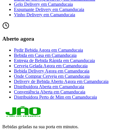
Gelo Delivery
em
Camanducaia
Espumante Delivery
em
Camanducaia
Vinho Delivery
em
Camanducaia
Aberto agora
Pedir Bebida Agora
em
Camanducaia
Bebida em Casa
em
Camanducaia
Entrega de Bebida Rápida
em
Camanducaia
Cerveja Gelada Agora
em
Camanducaia
Bebida Delivery Agora
em
Camanducaia
Onde Comprar Cerveja
em
Camanducaia
Delivery de Bebida Aberto Agora
em
Camanducaia
Distribuidora Aberta
em
Camanducaia
Conveniência Aberta
em
Camanducaia
Distribuidora Perto de Mim
em
Camanducaia
Bebidas geladas na sua porta em minutos.