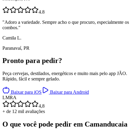
4.8
"
Adoro a variedade. Sempre acho o que procuro, especialmente os
combos.
"
Camila L.
Paranavaí, PR
Pronto para
pedir?
Peça cervejas, destilados, energéticos e muito mais pelo app JÃO.
Rápido, fácil e sempre gelado.
Baixar para iOS
Baixar para Android
L
M
R
A
4,8
+ de 12 mil avaliações
O que você pode pedir em
Camanducaia