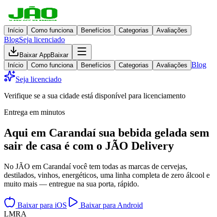
Início
Como funciona
Benefícios
Categorias
Avaliações
Blog
Seja licenciado
Baixar App
Baixar
Blog
Início
Como funciona
Benefícios
Categorias
Avaliações
Seja licenciado
Verifique se a sua cidade está disponível para licenciamento
Entrega em minutos
Aqui em
Carandaí
sua bebida gelada
sem
sair de casa
é com o JÃO Delivery
No JÃO em Carandaí você tem todas as marcas de cervejas,
destilados, vinhos, energéticos, uma linha completa de zero álcool e
muito mais — entregue na sua porta, rápido.
Baixar para iOS
Baixar para Android
L
M
R
A