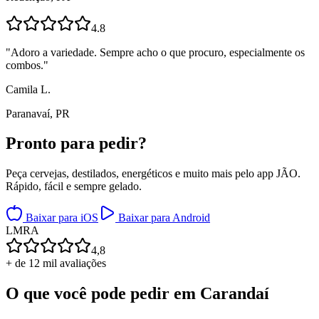
4.8
"
Adoro a variedade. Sempre acho o que procuro, especialmente os
combos.
"
Camila L.
Paranavaí, PR
Pronto para
pedir?
Peça cervejas, destilados, energéticos e muito mais pelo app JÃO.
Rápido, fácil e sempre gelado.
Baixar para iOS
Baixar para Android
L
M
R
A
4,8
+ de 12 mil avaliações
O que você pode pedir em
Carandaí