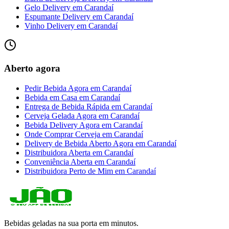
Gelo Delivery
em
Carandaí
Espumante Delivery
em
Carandaí
Vinho Delivery
em
Carandaí
Aberto agora
Pedir Bebida Agora
em
Carandaí
Bebida em Casa
em
Carandaí
Entrega de Bebida Rápida
em
Carandaí
Cerveja Gelada Agora
em
Carandaí
Bebida Delivery Agora
em
Carandaí
Onde Comprar Cerveja
em
Carandaí
Delivery de Bebida Aberto Agora
em
Carandaí
Distribuidora Aberta
em
Carandaí
Conveniência Aberta
em
Carandaí
Distribuidora Perto de Mim
em
Carandaí
Bebidas geladas na sua porta em minutos.