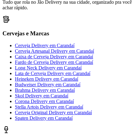
Tudo que rola no Jão Delivery na sua cidade, organizado pra você
achar rápido.
Cervejas e Marcas
Cerveja Delivery
em
Carandaí
Cerveja Artesanal Delivery
em
Carandaí
Caixa de Cerveja Delivery
em
Carandaí
Fardo de Cerveja Delivery
em
Carandaí
Long Neck Delivery
em
Carandaí
Lata de Cerveja Delivery
em
Carandaí
Heineken Delivery
em
Carandaí
Budweiser Delivery
em
Carandaí
Brahma Delivery
em
Carandaí
Skol Delivery
em
Carandaí
Corona Delivery
em
Carandaí
Stella Artois Delivery
em
Carandaí
Cerveja Original Delivery
em
Carandaí
Spaten Delivery
em
Carandaí