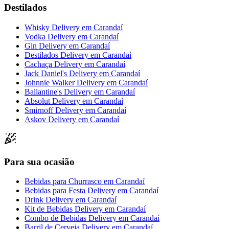
Destilados
Whisky Delivery
em
Carandaí
Vodka Delivery
em
Carandaí
Gin Delivery
em
Carandaí
Destilados Delivery
em
Carandaí
Cachaça Delivery
em
Carandaí
Jack Daniel's Delivery
em
Carandaí
Johnnie Walker Delivery
em
Carandaí
Ballantine's Delivery
em
Carandaí
Absolut Delivery
em
Carandaí
Smirnoff Delivery
em
Carandaí
Askov Delivery
em
Carandaí
Para sua ocasião
Bebidas para Churrasco
em
Carandaí
Bebidas para Festa Delivery
em
Carandaí
Drink Delivery
em
Carandaí
Kit de Bebidas Delivery
em
Carandaí
Combo de Bebidas Delivery
em
Carandaí
Barril de Cerveja Delivery
em
Carandaí