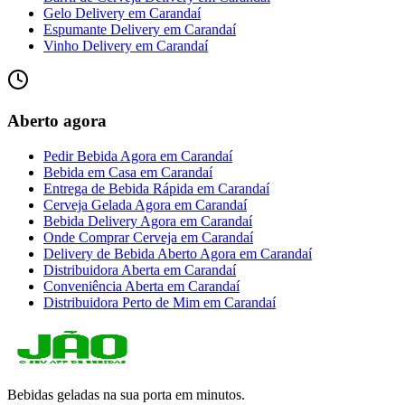
Gelo Delivery
em
Carandaí
Espumante Delivery
em
Carandaí
Vinho Delivery
em
Carandaí
Aberto agora
Pedir Bebida Agora
em
Carandaí
Bebida em Casa
em
Carandaí
Entrega de Bebida Rápida
em
Carandaí
Cerveja Gelada Agora
em
Carandaí
Bebida Delivery Agora
em
Carandaí
Onde Comprar Cerveja
em
Carandaí
Delivery de Bebida Aberto Agora
em
Carandaí
Distribuidora Aberta
em
Carandaí
Conveniência Aberta
em
Carandaí
Distribuidora Perto de Mim
em
Carandaí
Bebidas geladas na sua porta em minutos.