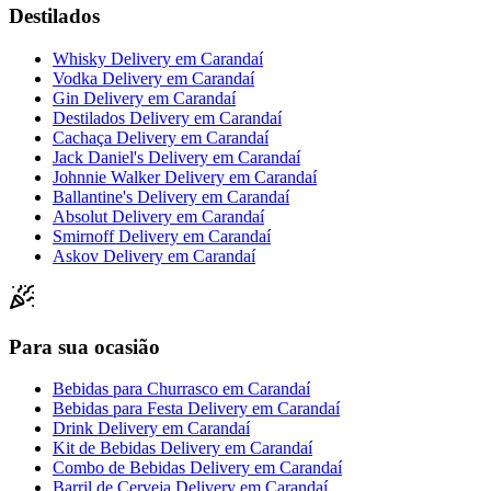
Destilados
Whisky Delivery
em
Carandaí
Vodka Delivery
em
Carandaí
Gin Delivery
em
Carandaí
Destilados Delivery
em
Carandaí
Cachaça Delivery
em
Carandaí
Jack Daniel's Delivery
em
Carandaí
Johnnie Walker Delivery
em
Carandaí
Ballantine's Delivery
em
Carandaí
Absolut Delivery
em
Carandaí
Smirnoff Delivery
em
Carandaí
Askov Delivery
em
Carandaí
Para sua ocasião
Bebidas para Churrasco
em
Carandaí
Bebidas para Festa Delivery
em
Carandaí
Drink Delivery
em
Carandaí
Kit de Bebidas Delivery
em
Carandaí
Combo de Bebidas Delivery
em
Carandaí
Barril de Cerveja Delivery
em
Carandaí