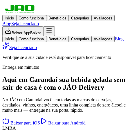
Início
Como funciona
Benefícios
Categorias
Avaliações
Blog
Seja licenciado
Baixar App
Baixar
Blog
Início
Como funciona
Benefícios
Categorias
Avaliações
Seja licenciado
Verifique se a sua cidade está disponível para licenciamento
Entrega em minutos
Aqui em
Carandaí
sua bebida gelada
sem
sair de casa
é com o JÃO Delivery
No JÃO em Carandaí você tem todas as marcas de cervejas,
destilados, vinhos, energéticos, uma linha completa de zero álcool e
muito mais — entregue na sua porta, rápido.
Baixar para iOS
Baixar para Android
L
M
R
A