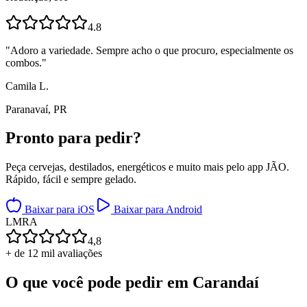
4.8
"
Adoro a variedade. Sempre acho o que procuro, especialmente os
combos.
"
Camila L.
Paranavaí, PR
Pronto para
pedir?
Peça cervejas, destilados, energéticos e muito mais pelo app JÃO.
Rápido, fácil e sempre gelado.
Baixar para iOS
Baixar para Android
L
M
R
A
4,8
+ de 12 mil avaliações
O que você pode pedir em
Carandaí