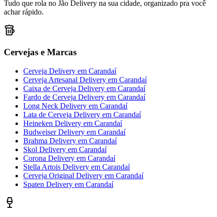
Tudo que rola no Jão Delivery na sua cidade, organizado pra você
achar rápido.
Cervejas e Marcas
Cerveja Delivery
em
Carandaí
Cerveja Artesanal Delivery
em
Carandaí
Caixa de Cerveja Delivery
em
Carandaí
Fardo de Cerveja Delivery
em
Carandaí
Long Neck Delivery
em
Carandaí
Lata de Cerveja Delivery
em
Carandaí
Heineken Delivery
em
Carandaí
Budweiser Delivery
em
Carandaí
Brahma Delivery
em
Carandaí
Skol Delivery
em
Carandaí
Corona Delivery
em
Carandaí
Stella Artois Delivery
em
Carandaí
Cerveja Original Delivery
em
Carandaí
Spaten Delivery
em
Carandaí