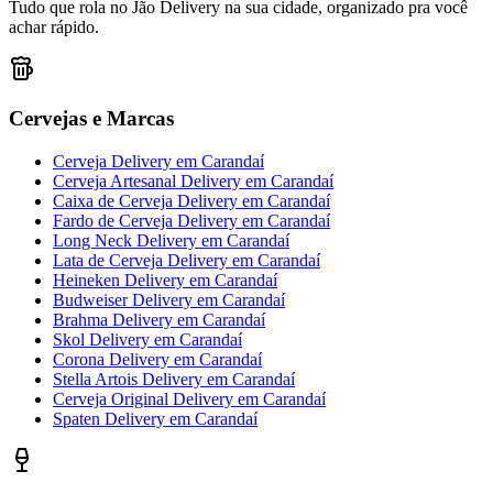
Tudo que rola no Jão Delivery na sua cidade, organizado pra você
achar rápido.
Cervejas e Marcas
Cerveja Delivery
em
Carandaí
Cerveja Artesanal Delivery
em
Carandaí
Caixa de Cerveja Delivery
em
Carandaí
Fardo de Cerveja Delivery
em
Carandaí
Long Neck Delivery
em
Carandaí
Lata de Cerveja Delivery
em
Carandaí
Heineken Delivery
em
Carandaí
Budweiser Delivery
em
Carandaí
Brahma Delivery
em
Carandaí
Skol Delivery
em
Carandaí
Corona Delivery
em
Carandaí
Stella Artois Delivery
em
Carandaí
Cerveja Original Delivery
em
Carandaí
Spaten Delivery
em
Carandaí