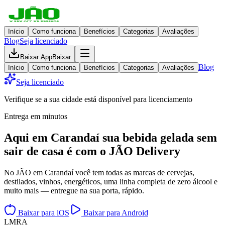
Início
Como funciona
Benefícios
Categorias
Avaliações
Blog
Seja licenciado
Baixar App
Baixar
Blog
Início
Como funciona
Benefícios
Categorias
Avaliações
Seja licenciado
Verifique se a sua cidade está disponível para licenciamento
Entrega em minutos
Aqui em
Carandaí
sua bebida gelada
sem
sair de casa
é com o JÃO Delivery
No JÃO em Carandaí você tem todas as marcas de cervejas,
destilados, vinhos, energéticos, uma linha completa de zero álcool e
muito mais — entregue na sua porta, rápido.
Baixar para iOS
Baixar para Android
L
M
R
A