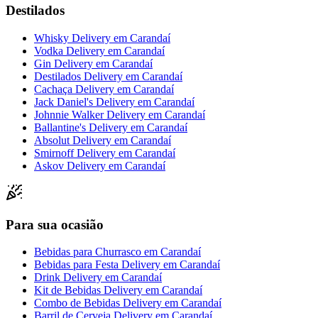
Destilados
Whisky Delivery
em
Carandaí
Vodka Delivery
em
Carandaí
Gin Delivery
em
Carandaí
Destilados Delivery
em
Carandaí
Cachaça Delivery
em
Carandaí
Jack Daniel's Delivery
em
Carandaí
Johnnie Walker Delivery
em
Carandaí
Ballantine's Delivery
em
Carandaí
Absolut Delivery
em
Carandaí
Smirnoff Delivery
em
Carandaí
Askov Delivery
em
Carandaí
Para sua ocasião
Bebidas para Churrasco
em
Carandaí
Bebidas para Festa Delivery
em
Carandaí
Drink Delivery
em
Carandaí
Kit de Bebidas Delivery
em
Carandaí
Combo de Bebidas Delivery
em
Carandaí
Barril de Cerveja Delivery
em
Carandaí