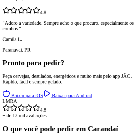
4.8
"
Adoro a variedade. Sempre acho o que procuro, especialmente os
combos.
"
Camila L.
Paranavaí, PR
Pronto para
pedir?
Peça cervejas, destilados, energéticos e muito mais pelo app JÃO.
Rápido, fácil e sempre gelado.
Baixar para iOS
Baixar para Android
L
M
R
A
4,8
+ de 12 mil avaliações
O que você pode pedir em
Carandaí