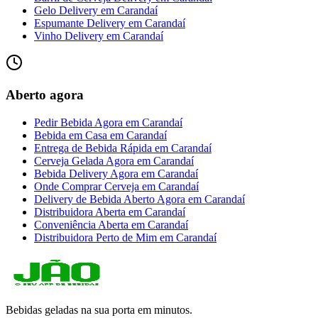
Gelo Delivery
em
Carandaí
Espumante Delivery
em
Carandaí
Vinho Delivery
em
Carandaí
Aberto agora
Pedir Bebida Agora
em
Carandaí
Bebida em Casa
em
Carandaí
Entrega de Bebida Rápida
em
Carandaí
Cerveja Gelada Agora
em
Carandaí
Bebida Delivery Agora
em
Carandaí
Onde Comprar Cerveja
em
Carandaí
Delivery de Bebida Aberto Agora
em
Carandaí
Distribuidora Aberta
em
Carandaí
Conveniência Aberta
em
Carandaí
Distribuidora Perto de Mim
em
Carandaí
Bebidas geladas na sua porta em minutos.