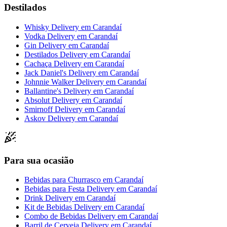
Destilados
Whisky Delivery
em
Carandaí
Vodka Delivery
em
Carandaí
Gin Delivery
em
Carandaí
Destilados Delivery
em
Carandaí
Cachaça Delivery
em
Carandaí
Jack Daniel's Delivery
em
Carandaí
Johnnie Walker Delivery
em
Carandaí
Ballantine's Delivery
em
Carandaí
Absolut Delivery
em
Carandaí
Smirnoff Delivery
em
Carandaí
Askov Delivery
em
Carandaí
Para sua ocasião
Bebidas para Churrasco
em
Carandaí
Bebidas para Festa Delivery
em
Carandaí
Drink Delivery
em
Carandaí
Kit de Bebidas Delivery
em
Carandaí
Combo de Bebidas Delivery
em
Carandaí
Barril de Cerveja Delivery
em
Carandaí