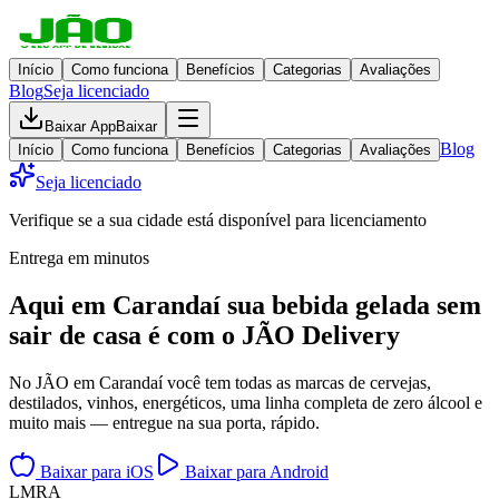
Início
Como funciona
Benefícios
Categorias
Avaliações
Blog
Seja licenciado
Baixar App
Baixar
Blog
Início
Como funciona
Benefícios
Categorias
Avaliações
Seja licenciado
Verifique se a sua cidade está disponível para licenciamento
Entrega em minutos
Aqui em
Carandaí
sua bebida gelada
sem
sair de casa
é com o JÃO Delivery
No JÃO em Carandaí você tem todas as marcas de cervejas,
destilados, vinhos, energéticos, uma linha completa de zero álcool e
muito mais — entregue na sua porta, rápido.
Baixar para iOS
Baixar para Android
L
M
R
A