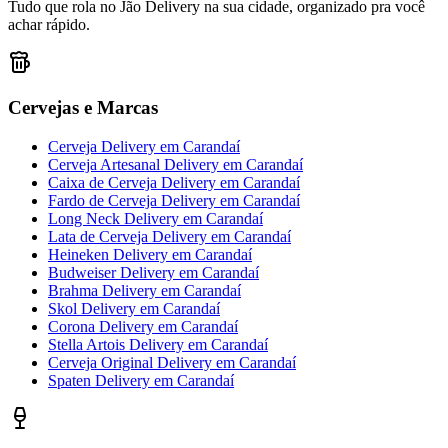
Tudo que rola no Jão Delivery na sua cidade, organizado pra você
achar rápido.
Cervejas e Marcas
Cerveja Delivery
em
Carandaí
Cerveja Artesanal Delivery
em
Carandaí
Caixa de Cerveja Delivery
em
Carandaí
Fardo de Cerveja Delivery
em
Carandaí
Long Neck Delivery
em
Carandaí
Lata de Cerveja Delivery
em
Carandaí
Heineken Delivery
em
Carandaí
Budweiser Delivery
em
Carandaí
Brahma Delivery
em
Carandaí
Skol Delivery
em
Carandaí
Corona Delivery
em
Carandaí
Stella Artois Delivery
em
Carandaí
Cerveja Original Delivery
em
Carandaí
Spaten Delivery
em
Carandaí