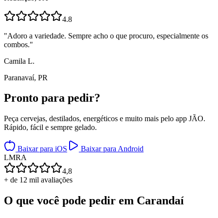
4.8
"
Adoro a variedade. Sempre acho o que procuro, especialmente os
combos.
"
Camila L.
Paranavaí, PR
Pronto para
pedir?
Peça cervejas, destilados, energéticos e muito mais pelo app JÃO.
Rápido, fácil e sempre gelado.
Baixar para iOS
Baixar para Android
L
M
R
A
4,8
+ de 12 mil avaliações
O que você pode pedir em
Carandaí