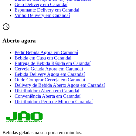
Gelo Delivery
em
Carandaí
Espumante Delivery
em
Carandaí
Vinho Delivery
em
Carandaí
Aberto agora
Pedir Bebida Agora
em
Carandaí
Bebida em Casa
em
Carandaí
Entrega de Bebida Rápida
em
Carandaí
Cerveja Gelada Agora
em
Carandaí
Bebida Delivery Agora
em
Carandaí
Onde Comprar Cerveja
em
Carandaí
Delivery de Bebida Aberto Agora
em
Carandaí
Distribuidora Aberta
em
Carandaí
Conveniência Aberta
em
Carandaí
Distribuidora Perto de Mim
em
Carandaí
Bebidas geladas na sua porta em minutos.