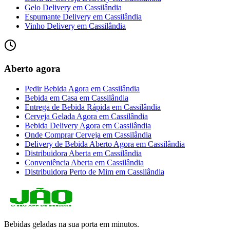
Gelo Delivery
em
Cassilândia
Espumante Delivery
em
Cassilândia
Vinho Delivery
em
Cassilândia
Aberto agora
Pedir Bebida Agora
em
Cassilândia
Bebida em Casa
em
Cassilândia
Entrega de Bebida Rápida
em
Cassilândia
Cerveja Gelada Agora
em
Cassilândia
Bebida Delivery Agora
em
Cassilândia
Onde Comprar Cerveja
em
Cassilândia
Delivery de Bebida Aberto Agora
em
Cassilândia
Distribuidora Aberta
em
Cassilândia
Conveniência Aberta
em
Cassilândia
Distribuidora Perto de Mim
em
Cassilândia
Bebidas geladas na sua porta em minutos.