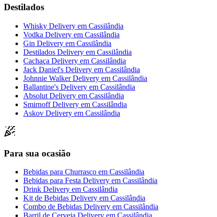
Destilados
Whisky Delivery
em
Cassilândia
Vodka Delivery
em
Cassilândia
Gin Delivery
em
Cassilândia
Destilados Delivery
em
Cassilândia
Cachaça Delivery
em
Cassilândia
Jack Daniel's Delivery
em
Cassilândia
Johnnie Walker Delivery
em
Cassilândia
Ballantine's Delivery
em
Cassilândia
Absolut Delivery
em
Cassilândia
Smirnoff Delivery
em
Cassilândia
Askov Delivery
em
Cassilândia
Para sua ocasião
Bebidas para Churrasco
em
Cassilândia
Bebidas para Festa Delivery
em
Cassilândia
Drink Delivery
em
Cassilândia
Kit de Bebidas Delivery
em
Cassilândia
Combo de Bebidas Delivery
em
Cassilândia
Barril de Cerveja Delivery
em
Cassilândia