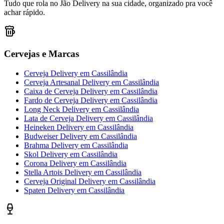
Tudo que rola no Jão Delivery na sua cidade, organizado pra você
achar rápido.
Cervejas e Marcas
Cerveja Delivery
em
Cassilândia
Cerveja Artesanal Delivery
em
Cassilândia
Caixa de Cerveja Delivery
em
Cassilândia
Fardo de Cerveja Delivery
em
Cassilândia
Long Neck Delivery
em
Cassilândia
Lata de Cerveja Delivery
em
Cassilândia
Heineken Delivery
em
Cassilândia
Budweiser Delivery
em
Cassilândia
Brahma Delivery
em
Cassilândia
Skol Delivery
em
Cassilândia
Corona Delivery
em
Cassilândia
Stella Artois Delivery
em
Cassilândia
Cerveja Original Delivery
em
Cassilândia
Spaten Delivery
em
Cassilândia