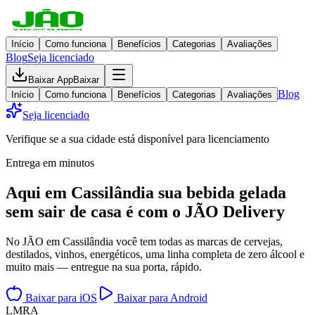
Início
Como funciona
Benefícios
Categorias
Avaliações
Blog
Seja licenciado
Baixar App
Baixar
Blog
Início
Como funciona
Benefícios
Categorias
Avaliações
Seja licenciado
Verifique se a sua cidade está disponível para licenciamento
Entrega em minutos
Aqui em
Cassilândia
sua bebida gelada
sem sair de casa
é com o JÃO Delivery
No JÃO em Cassilândia você tem todas as marcas de cervejas,
destilados, vinhos, energéticos, uma linha completa de zero álcool e
muito mais — entregue na sua porta, rápido.
Baixar para iOS
Baixar para Android
L
M
R
A