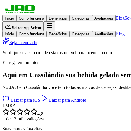
Blog
Sej
Início
Como funciona
Benefícios
Categorias
Avaliações
Baixar App
Baixar
Blog
Início
Como funciona
Benefícios
Categorias
Avaliações
Seja licenciado
Verifique se a sua cidade está disponível para licenciamento
Entrega em minutos
Aqui em
Cassilândia
sua bebida gelada
sem
No JÃO em Cassilândia você tem todas as marcas de cervejas, destilad
Baixar para iOS
Baixar para Android
L
M
R
A
4,8
+ de 12 mil avaliações
Suas marcas favoritas