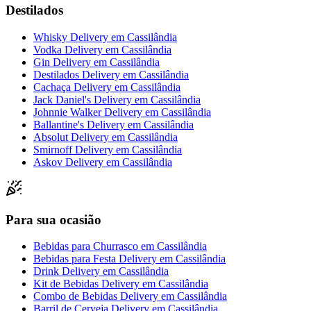
Destilados
Whisky Delivery
em
Cassilândia
Vodka Delivery
em
Cassilândia
Gin Delivery
em
Cassilândia
Destilados Delivery
em
Cassilândia
Cachaça Delivery
em
Cassilândia
Jack Daniel's Delivery
em
Cassilândia
Johnnie Walker Delivery
em
Cassilândia
Ballantine's Delivery
em
Cassilândia
Absolut Delivery
em
Cassilândia
Smirnoff Delivery
em
Cassilândia
Askov Delivery
em
Cassilândia
Para sua ocasião
Bebidas para Churrasco
em
Cassilândia
Bebidas para Festa Delivery
em
Cassilândia
Drink Delivery
em
Cassilândia
Kit de Bebidas Delivery
em
Cassilândia
Combo de Bebidas Delivery
em
Cassilândia
Barril de Cerveja Delivery
em
Cassilândia