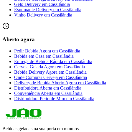
Gelo Delivery
em
Cassilândia
Espumante Delivery
em
Cassilândia
Vinho Delivery
em
Cassilândia
Aberto agora
Pedir Bebida Agora
em
Cassilândia
Bebida em Casa
em
Cassilândia
Entrega de Bebida Rápida
em
Cassilândia
Cerveja Gelada Agora
em
Cassilândia
Bebida Delivery Agora
em
Cassilândia
Onde Comprar Cerveja
em
Cassilândia
Delivery de Bebida Aberto Agora
em
Cassilândia
Distribuidora Aberta
em
Cassilândia
Conveniência Aberta
em
Cassilândia
Distribuidora Perto de Mim
em
Cassilândia
Bebidas geladas na sua porta em minutos.