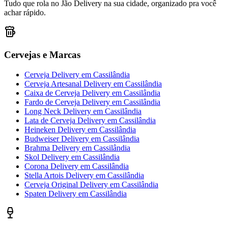
Tudo que rola no Jão Delivery na sua cidade, organizado pra você
achar rápido.
Cervejas e Marcas
Cerveja Delivery
em
Cassilândia
Cerveja Artesanal Delivery
em
Cassilândia
Caixa de Cerveja Delivery
em
Cassilândia
Fardo de Cerveja Delivery
em
Cassilândia
Long Neck Delivery
em
Cassilândia
Lata de Cerveja Delivery
em
Cassilândia
Heineken Delivery
em
Cassilândia
Budweiser Delivery
em
Cassilândia
Brahma Delivery
em
Cassilândia
Skol Delivery
em
Cassilândia
Corona Delivery
em
Cassilândia
Stella Artois Delivery
em
Cassilândia
Cerveja Original Delivery
em
Cassilândia
Spaten Delivery
em
Cassilândia