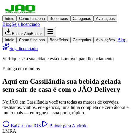
Início
Como funciona
Benefícios
Categorias
Avaliações
Blog
Seja licenciado
Baixar App
Baixar
Blog
Início
Como funciona
Benefícios
Categorias
Avaliações
Seja licenciado
Verifique se a sua cidade está disponível para licenciamento
Entrega em minutos
Aqui em
Cassilândia
sua bebida gelada
sem sair de casa
é com o JÃO Delivery
No JÃO em Cassilândia você tem todas as marcas de cervejas,
destilados, vinhos, energéticos, uma linha completa de zero álcool e
muito mais — entregue na sua porta, rápido.
Baixar para iOS
Baixar para Android
L
M
R
A