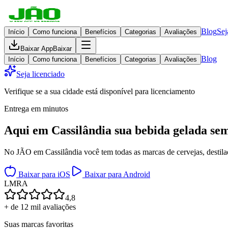
Blog
Sej
Início
Como funciona
Benefícios
Categorias
Avaliações
Baixar App
Baixar
Blog
Início
Como funciona
Benefícios
Categorias
Avaliações
Seja licenciado
Verifique se a sua cidade está disponível para licenciamento
Entrega em minutos
Aqui em
Cassilândia
sua bebida gelada
sem
No JÃO em Cassilândia você tem todas as marcas de cervejas, destilad
Baixar para iOS
Baixar para Android
L
M
R
A
4,8
+ de 12 mil avaliações
Suas marcas favoritas