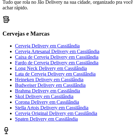
Tudo que rola no Jão Delivery na sua cidade, organizado pra você
achar rápido.
Cervejas e Marcas
Cerveja Delivery
em
Cassilândia
Cerveja Artesanal Delivery
em
Cassilândia
Caixa de Cerveja Delivery
em
Cassilândia
Fardo de Cerveja Delivery
em
Cassilândia
Long Neck Delivery
em
Cassilândia
Lata de Cerveja Delivery
em
Cassilândia
Heineken Delivery
em
Cassilândia
Budweiser Delivery
em
Cassilândia
Brahma Delivery
em
Cassilândia
Skol Delivery
em
Cassilândia
Corona Delivery
em
Cassilândia
Stella Artois Delivery
em
Cassilândia
Cerveja Original Delivery
em
Cassilândia
Spaten Delivery
em
Cassilândia