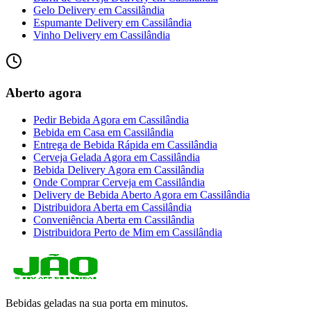
Gelo Delivery
em
Cassilândia
Espumante Delivery
em
Cassilândia
Vinho Delivery
em
Cassilândia
Aberto agora
Pedir Bebida Agora
em
Cassilândia
Bebida em Casa
em
Cassilândia
Entrega de Bebida Rápida
em
Cassilândia
Cerveja Gelada Agora
em
Cassilândia
Bebida Delivery Agora
em
Cassilândia
Onde Comprar Cerveja
em
Cassilândia
Delivery de Bebida Aberto Agora
em
Cassilândia
Distribuidora Aberta
em
Cassilândia
Conveniência Aberta
em
Cassilândia
Distribuidora Perto de Mim
em
Cassilândia
Bebidas geladas na sua porta em minutos.