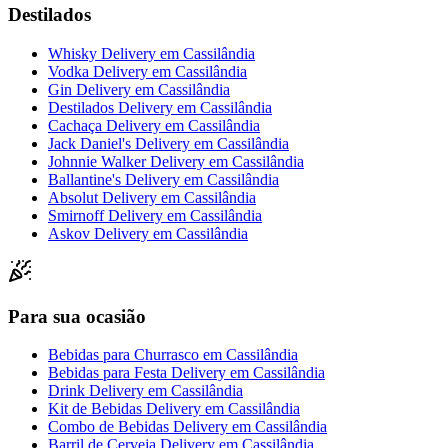
Destilados
Whisky Delivery
em
Cassilândia
Vodka Delivery
em
Cassilândia
Gin Delivery
em
Cassilândia
Destilados Delivery
em
Cassilândia
Cachaça Delivery
em
Cassilândia
Jack Daniel's Delivery
em
Cassilândia
Johnnie Walker Delivery
em
Cassilândia
Ballantine's Delivery
em
Cassilândia
Absolut Delivery
em
Cassilândia
Smirnoff Delivery
em
Cassilândia
Askov Delivery
em
Cassilândia
Para sua ocasião
Bebidas para Churrasco
em
Cassilândia
Bebidas para Festa Delivery
em
Cassilândia
Drink Delivery
em
Cassilândia
Kit de Bebidas Delivery
em
Cassilândia
Combo de Bebidas Delivery
em
Cassilândia
Barril de Cerveja Delivery
em
Cassilândia