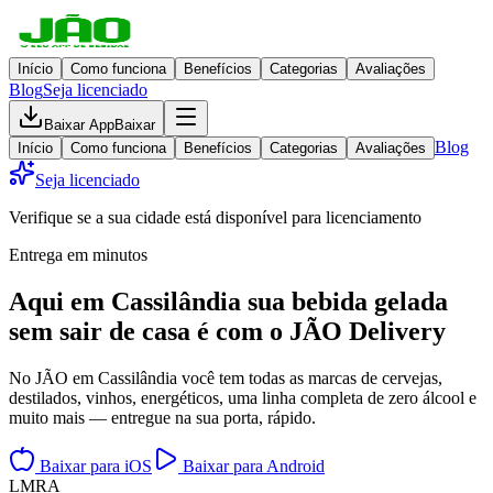
Início
Como funciona
Benefícios
Categorias
Avaliações
Blog
Seja licenciado
Baixar App
Baixar
Blog
Início
Como funciona
Benefícios
Categorias
Avaliações
Seja licenciado
Verifique se a sua cidade está disponível para licenciamento
Entrega em minutos
Aqui em
Cassilândia
sua bebida gelada
sem sair de casa
é com o JÃO Delivery
No JÃO em Cassilândia você tem todas as marcas de cervejas,
destilados, vinhos, energéticos, uma linha completa de zero álcool e
muito mais — entregue na sua porta, rápido.
Baixar para iOS
Baixar para Android
L
M
R
A