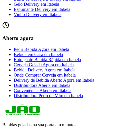
Gelo Delivery
em
Itabela
Espumante Delivery
em
Itabela
Vinho Delivery
em
Itabela
Aberto agora
Pedir Bebida Agora
em
Itabela
Bebida em Casa
em
Itabela
Entrega de Bebida Rápida
em
Itabela
Cerveja Gelada Agora
em
Itabela
Bebida Delivery Agora
em
Itabela
Onde Comprar Cerveja
em
Itabela
Delivery de Bebida Aberto Agora
em
Itabela
Distribuidora Aberta
em
Itabela
Conveniência Aberta
em
Itabela
Distribuidora Perto de Mim
em
Itabela
Bebidas geladas na sua porta em minutos.