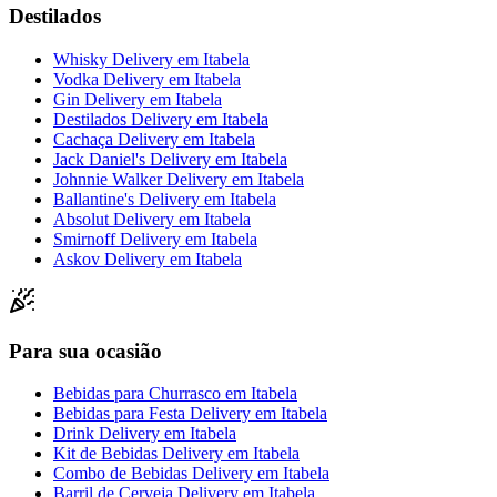
Destilados
Whisky Delivery
em
Itabela
Vodka Delivery
em
Itabela
Gin Delivery
em
Itabela
Destilados Delivery
em
Itabela
Cachaça Delivery
em
Itabela
Jack Daniel's Delivery
em
Itabela
Johnnie Walker Delivery
em
Itabela
Ballantine's Delivery
em
Itabela
Absolut Delivery
em
Itabela
Smirnoff Delivery
em
Itabela
Askov Delivery
em
Itabela
Para sua ocasião
Bebidas para Churrasco
em
Itabela
Bebidas para Festa Delivery
em
Itabela
Drink Delivery
em
Itabela
Kit de Bebidas Delivery
em
Itabela
Combo de Bebidas Delivery
em
Itabela
Barril de Cerveja Delivery
em
Itabela