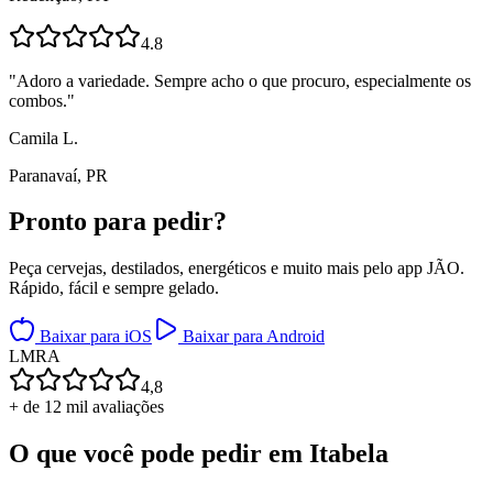
4.8
"
Adoro a variedade. Sempre acho o que procuro, especialmente os
combos.
"
Camila L.
Paranavaí, PR
Pronto para
pedir?
Peça cervejas, destilados, energéticos e muito mais pelo app JÃO.
Rápido, fácil e sempre gelado.
Baixar para iOS
Baixar para Android
L
M
R
A
4,8
+ de 12 mil avaliações
O que você pode pedir em
Itabela