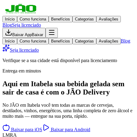
Início
Como funciona
Benefícios
Categorias
Avaliações
Blog
Seja licenciado
Baixar App
Baixar
Blog
Início
Como funciona
Benefícios
Categorias
Avaliações
Seja licenciado
Verifique se a sua cidade está disponível para licenciamento
Entrega em minutos
Aqui em
Itabela
sua bebida gelada
sem
sair de casa
é com o JÃO Delivery
No JÃO em Itabela você tem todas as marcas de cervejas,
destilados, vinhos, energéticos, uma linha completa de zero álcool e
muito mais — entregue na sua porta, rápido.
Baixar para iOS
Baixar para Android
L
M
R
A