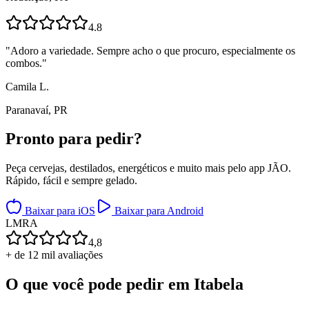
4.8
"
Adoro a variedade. Sempre acho o que procuro, especialmente os
combos.
"
Camila L.
Paranavaí, PR
Pronto para
pedir?
Peça cervejas, destilados, energéticos e muito mais pelo app JÃO.
Rápido, fácil e sempre gelado.
Baixar para iOS
Baixar para Android
L
M
R
A
4,8
+ de 12 mil avaliações
O que você pode pedir em
Itabela