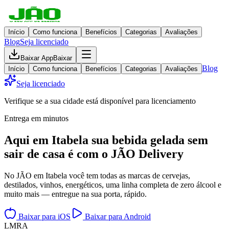
Início
Como funciona
Benefícios
Categorias
Avaliações
Blog
Seja licenciado
Baixar App
Baixar
Blog
Início
Como funciona
Benefícios
Categorias
Avaliações
Seja licenciado
Verifique se a sua cidade está disponível para licenciamento
Entrega em minutos
Aqui em
Itabela
sua bebida gelada
sem
sair de casa
é com o JÃO Delivery
No JÃO em Itabela você tem todas as marcas de cervejas,
destilados, vinhos, energéticos, uma linha completa de zero álcool e
muito mais — entregue na sua porta, rápido.
Baixar para iOS
Baixar para Android
L
M
R
A