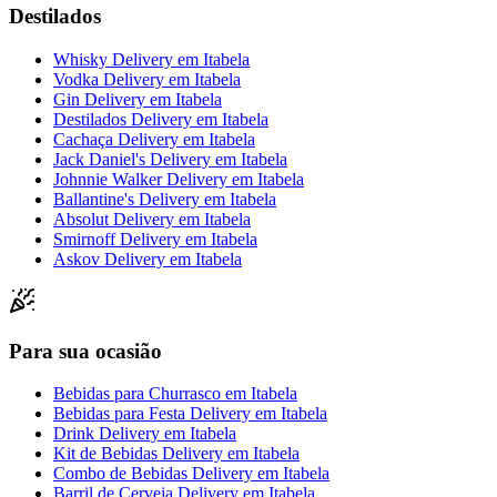
Destilados
Whisky Delivery
em
Itabela
Vodka Delivery
em
Itabela
Gin Delivery
em
Itabela
Destilados Delivery
em
Itabela
Cachaça Delivery
em
Itabela
Jack Daniel's Delivery
em
Itabela
Johnnie Walker Delivery
em
Itabela
Ballantine's Delivery
em
Itabela
Absolut Delivery
em
Itabela
Smirnoff Delivery
em
Itabela
Askov Delivery
em
Itabela
Para sua ocasião
Bebidas para Churrasco
em
Itabela
Bebidas para Festa Delivery
em
Itabela
Drink Delivery
em
Itabela
Kit de Bebidas Delivery
em
Itabela
Combo de Bebidas Delivery
em
Itabela
Barril de Cerveja Delivery
em
Itabela