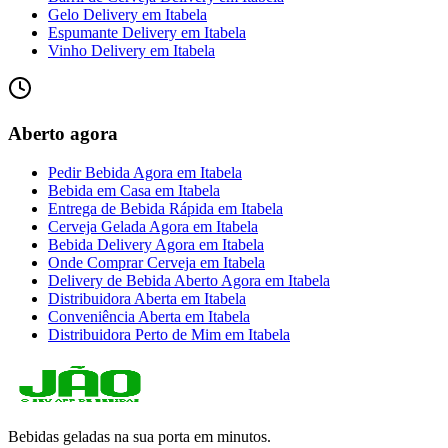
Gelo Delivery
em
Itabela
Espumante Delivery
em
Itabela
Vinho Delivery
em
Itabela
Aberto agora
Pedir Bebida Agora
em
Itabela
Bebida em Casa
em
Itabela
Entrega de Bebida Rápida
em
Itabela
Cerveja Gelada Agora
em
Itabela
Bebida Delivery Agora
em
Itabela
Onde Comprar Cerveja
em
Itabela
Delivery de Bebida Aberto Agora
em
Itabela
Distribuidora Aberta
em
Itabela
Conveniência Aberta
em
Itabela
Distribuidora Perto de Mim
em
Itabela
Bebidas geladas na sua porta em minutos.