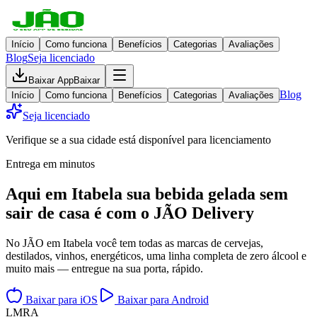
Início
Como funciona
Benefícios
Categorias
Avaliações
Blog
Seja licenciado
Baixar App
Baixar
Blog
Início
Como funciona
Benefícios
Categorias
Avaliações
Seja licenciado
Verifique se a sua cidade está disponível para licenciamento
Entrega em minutos
Aqui em
Itabela
sua bebida gelada
sem
sair de casa
é com o JÃO Delivery
No JÃO em Itabela você tem todas as marcas de cervejas,
destilados, vinhos, energéticos, uma linha completa de zero álcool e
muito mais — entregue na sua porta, rápido.
Baixar para iOS
Baixar para Android
L
M
R
A