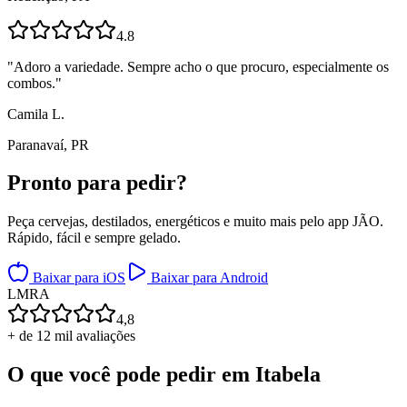
4.8
"
Adoro a variedade. Sempre acho o que procuro, especialmente os
combos.
"
Camila L.
Paranavaí, PR
Pronto para
pedir?
Peça cervejas, destilados, energéticos e muito mais pelo app JÃO.
Rápido, fácil e sempre gelado.
Baixar para iOS
Baixar para Android
L
M
R
A
4,8
+ de 12 mil avaliações
O que você pode pedir em
Itabela