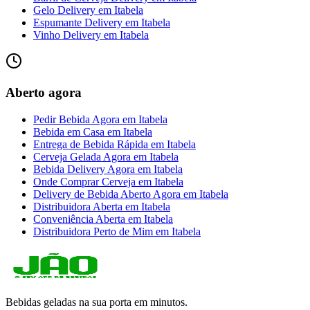
Gelo Delivery
em
Itabela
Espumante Delivery
em
Itabela
Vinho Delivery
em
Itabela
Aberto agora
Pedir Bebida Agora
em
Itabela
Bebida em Casa
em
Itabela
Entrega de Bebida Rápida
em
Itabela
Cerveja Gelada Agora
em
Itabela
Bebida Delivery Agora
em
Itabela
Onde Comprar Cerveja
em
Itabela
Delivery de Bebida Aberto Agora
em
Itabela
Distribuidora Aberta
em
Itabela
Conveniência Aberta
em
Itabela
Distribuidora Perto de Mim
em
Itabela
Bebidas geladas na sua porta em minutos.