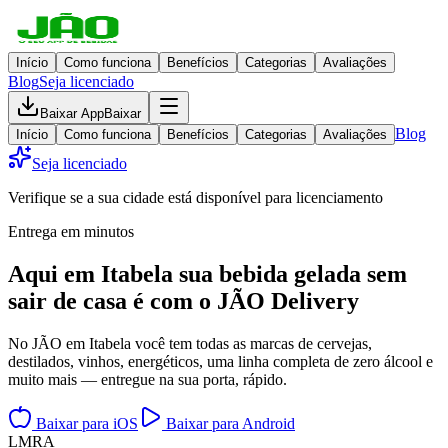
Início
Como funciona
Benefícios
Categorias
Avaliações
Blog
Seja licenciado
Baixar App
Baixar
Blog
Início
Como funciona
Benefícios
Categorias
Avaliações
Seja licenciado
Verifique se a sua cidade está disponível para licenciamento
Entrega em minutos
Aqui em
Itabela
sua bebida gelada
sem
sair de casa
é com o JÃO Delivery
No JÃO em Itabela você tem todas as marcas de cervejas,
destilados, vinhos, energéticos, uma linha completa de zero álcool e
muito mais — entregue na sua porta, rápido.
Baixar para iOS
Baixar para Android
L
M
R
A