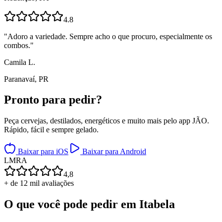
4.8
"
Adoro a variedade. Sempre acho o que procuro, especialmente os
combos.
"
Camila L.
Paranavaí, PR
Pronto para
pedir?
Peça cervejas, destilados, energéticos e muito mais pelo app JÃO.
Rápido, fácil e sempre gelado.
Baixar para iOS
Baixar para Android
L
M
R
A
4,8
+ de 12 mil avaliações
O que você pode pedir em
Itabela