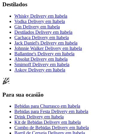
Destilados
Whisky Delivery
em
Itabela
Vodka Delivery
em
Itabela
Gin Delivery
em
Itabela
Destilados Delivery
em
Itabela
Cachaça Delivery
em
Itabela
Jack Daniel's Delivery
em
Itabela
Johnnie Walker Delivery
em
Itabela
Ballantine's Delivery
em
Itabela
Absolut Delivery
em
Itabela
Smirnoff Delivery
em
Itabela
Askov Delivery
em
Itabela
Para sua ocasião
Bebidas para Churrasco
em
Itabela
Bebidas para Festa Delivery
em
Itabela
Drink Delivery
em
Itabela
Kit de Bebidas Delivery
em
Itabela
Combo de Bebidas Delivery
em
Itabela
Barril de Cerveja Delivery
em
Itabela