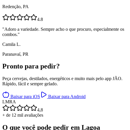
Redenção, PA
4.8
"
Adoro a variedade. Sempre acho o que procuro, especialmente os
combos.
"
Camila L.
Paranavaí, PR
Pronto para
pedir?
Peça cervejas, destilados, energéticos e muito mais pelo app JÃO.
Rápido, fácil e sempre gelado.
Baixar para iOS
Baixar para Android
L
M
R
A
4,8
+ de 12 mil avaliações
O que você pode pedir em
Lagoa