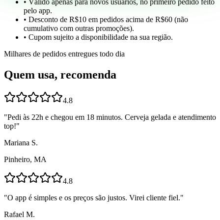
• Válido apenas para novos usuários, no primeiro pedido feito
pelo app.
• Desconto de R$10 em pedidos acima de R$60 (não
cumulativo com outras promoções).
• Cupom sujeito a disponibilidade na sua região.
Milhares de pedidos entregues todo dia
Quem usa, recomenda
4.8
"
Pedi às 22h e chegou em 18 minutos. Cerveja gelada e atendimento
top!
"
Mariana S.
Pinheiro, MA
4.8
"
O app é simples e os preços são justos. Virei cliente fiel.
"
Rafael M.