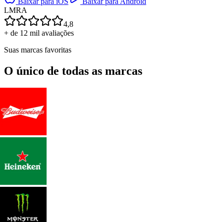
Baixar para iOS
Baixar para Android
L
M
R
A
4,8
+ de 12 mil avaliações
Suas marcas favoritas
O único de todas as marcas