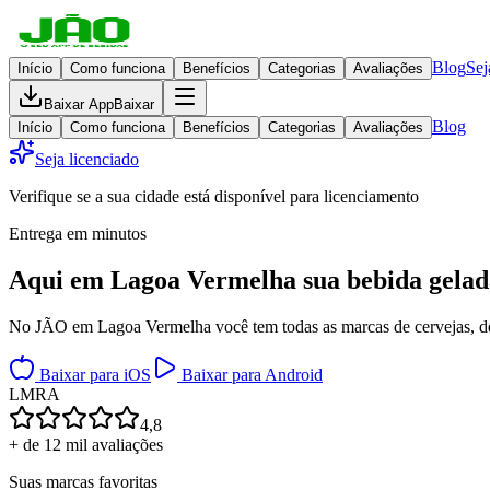
Blog
Sej
Início
Como funciona
Benefícios
Categorias
Avaliações
Baixar App
Baixar
Blog
Início
Como funciona
Benefícios
Categorias
Avaliações
Seja licenciado
Verifique se a sua cidade está disponível para licenciamento
Entrega em minutos
Aqui em
Lagoa Vermelha
sua bebida gelad
No JÃO em Lagoa Vermelha você tem todas as marcas de cervejas, dest
Baixar para iOS
Baixar para Android
L
M
R
A
4,8
+ de 12 mil avaliações
Suas marcas favoritas