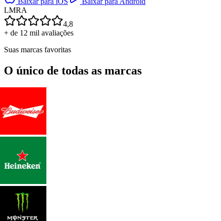
Baixar para iOS
Baixar para Android
L
M
R
A
4,8
+ de 12 mil avaliações
Suas marcas favoritas
O único de todas as marcas