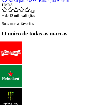
Baixar para iOS
Baixar para Android
L
M
R
A
4,8
+ de 12 mil avaliações
Suas marcas favoritas
O único de todas as marcas