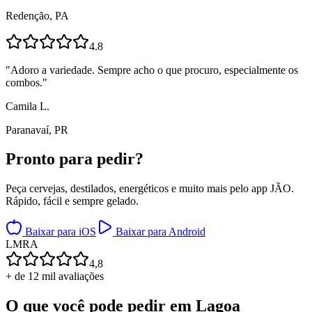
Redenção, PA
4.8
"
Adoro a variedade. Sempre acho o que procuro, especialmente os
combos.
"
Camila L.
Paranavaí, PR
Pronto para
pedir?
Peça cervejas, destilados, energéticos e muito mais pelo app JÃO.
Rápido, fácil e sempre gelado.
Baixar para iOS
Baixar para Android
L
M
R
A
4,8
+ de 12 mil avaliações
O que você pode pedir em
Lagoa