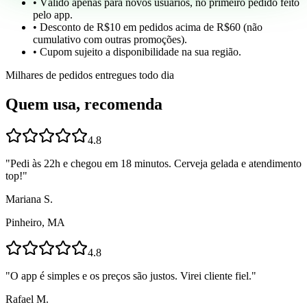
• Válido apenas para novos usuários, no primeiro pedido feito
pelo app.
• Desconto de R$10 em pedidos acima de R$60 (não
cumulativo com outras promoções).
• Cupom sujeito a disponibilidade na sua região.
Milhares de pedidos entregues todo dia
Quem usa, recomenda
4.8
"
Pedi às 22h e chegou em 18 minutos. Cerveja gelada e atendimento
top!
"
Mariana S.
Pinheiro, MA
4.8
"
O app é simples e os preços são justos. Virei cliente fiel.
"
Rafael M.