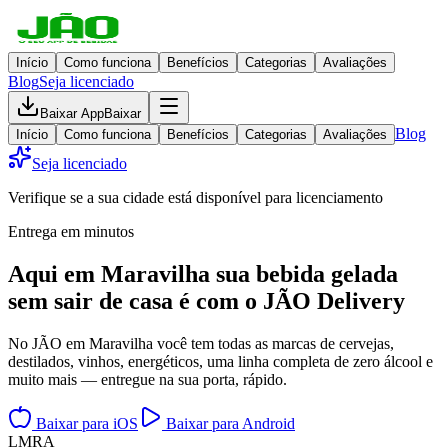
Início
Como funciona
Benefícios
Categorias
Avaliações
Blog
Seja licenciado
Baixar App
Baixar
Blog
Início
Como funciona
Benefícios
Categorias
Avaliações
Seja licenciado
Verifique se a sua cidade está disponível para licenciamento
Entrega em minutos
Aqui em
Maravilha
sua bebida gelada
sem sair de casa
é com o JÃO Delivery
No JÃO em Maravilha você tem todas as marcas de cervejas,
destilados, vinhos, energéticos, uma linha completa de zero álcool e
muito mais — entregue na sua porta, rápido.
Baixar para iOS
Baixar para Android
L
M
R
A