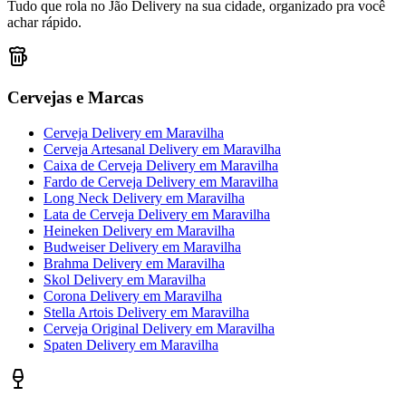
Tudo que rola no Jão Delivery na sua cidade, organizado pra você
achar rápido.
Cervejas e Marcas
Cerveja Delivery
em
Maravilha
Cerveja Artesanal Delivery
em
Maravilha
Caixa de Cerveja Delivery
em
Maravilha
Fardo de Cerveja Delivery
em
Maravilha
Long Neck Delivery
em
Maravilha
Lata de Cerveja Delivery
em
Maravilha
Heineken Delivery
em
Maravilha
Budweiser Delivery
em
Maravilha
Brahma Delivery
em
Maravilha
Skol Delivery
em
Maravilha
Corona Delivery
em
Maravilha
Stella Artois Delivery
em
Maravilha
Cerveja Original Delivery
em
Maravilha
Spaten Delivery
em
Maravilha