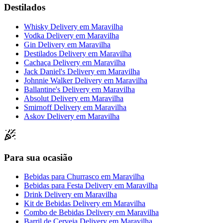
Destilados
Whisky Delivery
em
Maravilha
Vodka Delivery
em
Maravilha
Gin Delivery
em
Maravilha
Destilados Delivery
em
Maravilha
Cachaça Delivery
em
Maravilha
Jack Daniel's Delivery
em
Maravilha
Johnnie Walker Delivery
em
Maravilha
Ballantine's Delivery
em
Maravilha
Absolut Delivery
em
Maravilha
Smirnoff Delivery
em
Maravilha
Askov Delivery
em
Maravilha
Para sua ocasião
Bebidas para Churrasco
em
Maravilha
Bebidas para Festa Delivery
em
Maravilha
Drink Delivery
em
Maravilha
Kit de Bebidas Delivery
em
Maravilha
Combo de Bebidas Delivery
em
Maravilha
Barril de Cerveja Delivery
em
Maravilha