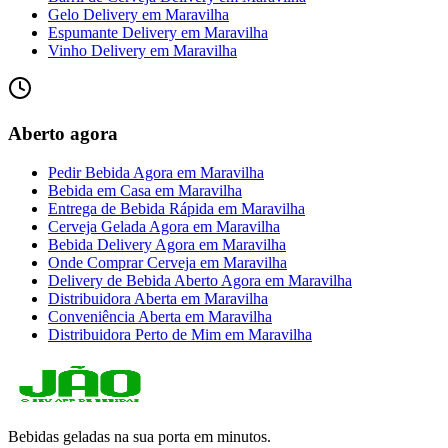
Gelo Delivery
em
Maravilha
Espumante Delivery
em
Maravilha
Vinho Delivery
em
Maravilha
Aberto agora
Pedir Bebida Agora
em
Maravilha
Bebida em Casa
em
Maravilha
Entrega de Bebida Rápida
em
Maravilha
Cerveja Gelada Agora
em
Maravilha
Bebida Delivery Agora
em
Maravilha
Onde Comprar Cerveja
em
Maravilha
Delivery de Bebida Aberto Agora
em
Maravilha
Distribuidora Aberta
em
Maravilha
Conveniência Aberta
em
Maravilha
Distribuidora Perto de Mim
em
Maravilha
Bebidas geladas na sua porta em minutos.