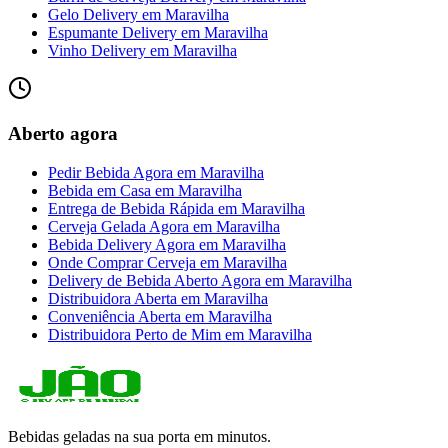
Gelo Delivery
em
Maravilha
Espumante Delivery
em
Maravilha
Vinho Delivery
em
Maravilha
Aberto agora
Pedir Bebida Agora
em
Maravilha
Bebida em Casa
em
Maravilha
Entrega de Bebida Rápida
em
Maravilha
Cerveja Gelada Agora
em
Maravilha
Bebida Delivery Agora
em
Maravilha
Onde Comprar Cerveja
em
Maravilha
Delivery de Bebida Aberto Agora
em
Maravilha
Distribuidora Aberta
em
Maravilha
Conveniência Aberta
em
Maravilha
Distribuidora Perto de Mim
em
Maravilha
Bebidas geladas na sua porta em minutos.