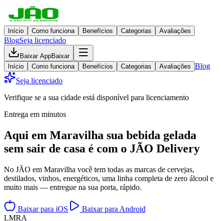
Início
Como funciona
Benefícios
Categorias
Avaliações
Blog
Seja licenciado
Baixar App
Baixar
Blog
Início
Como funciona
Benefícios
Categorias
Avaliações
Seja licenciado
Verifique se a sua cidade está disponível para licenciamento
Entrega em minutos
Aqui em
Maravilha
sua bebida gelada
sem sair de casa
é com o JÃO Delivery
No JÃO em Maravilha você tem todas as marcas de cervejas,
destilados, vinhos, energéticos, uma linha completa de zero álcool e
muito mais — entregue na sua porta, rápido.
Baixar para iOS
Baixar para Android
L
M
R
A