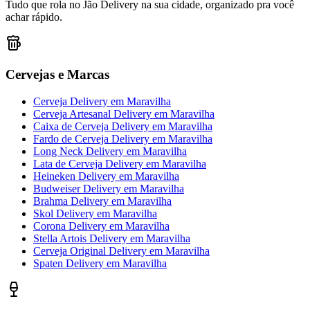
Tudo que rola no Jão Delivery na sua cidade, organizado pra você
achar rápido.
Cervejas e Marcas
Cerveja Delivery
em
Maravilha
Cerveja Artesanal Delivery
em
Maravilha
Caixa de Cerveja Delivery
em
Maravilha
Fardo de Cerveja Delivery
em
Maravilha
Long Neck Delivery
em
Maravilha
Lata de Cerveja Delivery
em
Maravilha
Heineken Delivery
em
Maravilha
Budweiser Delivery
em
Maravilha
Brahma Delivery
em
Maravilha
Skol Delivery
em
Maravilha
Corona Delivery
em
Maravilha
Stella Artois Delivery
em
Maravilha
Cerveja Original Delivery
em
Maravilha
Spaten Delivery
em
Maravilha