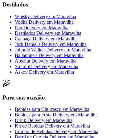
Destilados
Whisky Delivery
em
Maravilha
Vodka Delivery
em
Maravilha
Gin Delivery
em
Maravilha
Destilados Delivery
em
Maravilha
Cachaça Delivery
em
Maravilha
Jack Daniel's Delivery
em
Maravilha
Johnnie Walker Delivery
em
Maravilha
Ballantine's Delivery
em
Maravilha
Absolut Delivery
em
Maravilha
Smirnoff Delivery
em
Maravilha
Askov Delivery
em
Maravilha
Para sua ocasião
Bebidas para Churrasco
em
Maravilha
Bebidas para Festa Delivery
em
Maravilha
Drink Delivery
em
Maravilha
Kit de Bebidas Delivery
em
Maravilha
Combo de Bebidas Delivery
em
Maravilha
Barril de Cerveja Delivery
em
Maravilha