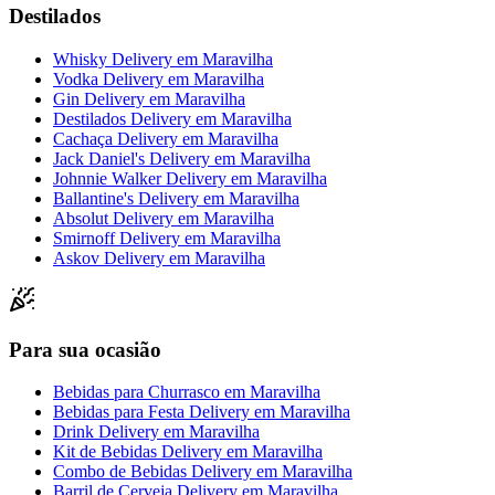
Destilados
Whisky Delivery
em
Maravilha
Vodka Delivery
em
Maravilha
Gin Delivery
em
Maravilha
Destilados Delivery
em
Maravilha
Cachaça Delivery
em
Maravilha
Jack Daniel's Delivery
em
Maravilha
Johnnie Walker Delivery
em
Maravilha
Ballantine's Delivery
em
Maravilha
Absolut Delivery
em
Maravilha
Smirnoff Delivery
em
Maravilha
Askov Delivery
em
Maravilha
Para sua ocasião
Bebidas para Churrasco
em
Maravilha
Bebidas para Festa Delivery
em
Maravilha
Drink Delivery
em
Maravilha
Kit de Bebidas Delivery
em
Maravilha
Combo de Bebidas Delivery
em
Maravilha
Barril de Cerveja Delivery
em
Maravilha