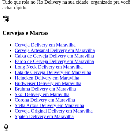
Tudo que rola no Jão Delivery na sua cidade, organizado pra você
achar rápido.
Cervejas e Marcas
Cerveja Delivery
em
Maravilha
Cerveja Artesanal Delivery
em
Maravilha
Caixa de Cerveja Delivery
em
Maravilha
Fardo de Cerveja Delivery
em
Maravilha
Long Neck Delivery
em
Maravilha
Lata de Cerveja Delivery
em
Maravilha
Heineken Delivery
em
Maravilha
Budweiser Delivery
em
Maravilha
Brahma Delivery
em
Maravilha
Skol Delivery
em
Maravilha
Corona Delivery
em
Maravilha
Stella Artois Delivery
em
Maravilha
Cerveja Original Delivery
em
Maravilha
Spaten Delivery
em
Maravilha