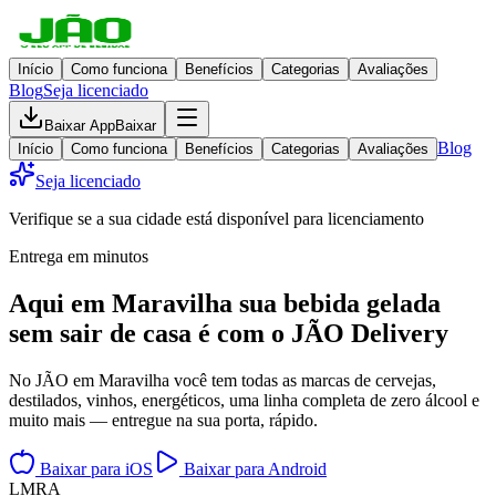
Início
Como funciona
Benefícios
Categorias
Avaliações
Blog
Seja licenciado
Baixar App
Baixar
Blog
Início
Como funciona
Benefícios
Categorias
Avaliações
Seja licenciado
Verifique se a sua cidade está disponível para licenciamento
Entrega em minutos
Aqui em
Maravilha
sua bebida gelada
sem sair de casa
é com o JÃO Delivery
No JÃO em Maravilha você tem todas as marcas de cervejas,
destilados, vinhos, energéticos, uma linha completa de zero álcool e
muito mais — entregue na sua porta, rápido.
Baixar para iOS
Baixar para Android
L
M
R
A