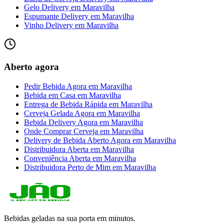
Gelo Delivery
em
Maravilha
Espumante Delivery
em
Maravilha
Vinho Delivery
em
Maravilha
Aberto agora
Pedir Bebida Agora
em
Maravilha
Bebida em Casa
em
Maravilha
Entrega de Bebida Rápida
em
Maravilha
Cerveja Gelada Agora
em
Maravilha
Bebida Delivery Agora
em
Maravilha
Onde Comprar Cerveja
em
Maravilha
Delivery de Bebida Aberto Agora
em
Maravilha
Distribuidora Aberta
em
Maravilha
Conveniência Aberta
em
Maravilha
Distribuidora Perto de Mim
em
Maravilha
Bebidas geladas na sua porta em minutos.