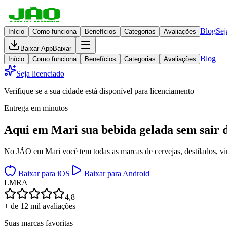
Blog
Sej
Início
Como funciona
Benefícios
Categorias
Avaliações
Baixar App
Baixar
Blog
Início
Como funciona
Benefícios
Categorias
Avaliações
Seja licenciado
Verifique se a sua cidade está disponível para licenciamento
Entrega em minutos
Aqui em
Mari
sua bebida gelada
sem sair 
No JÃO em Mari você tem todas as marcas de cervejas, destilados, vin
Baixar para iOS
Baixar para Android
L
M
R
A
4,8
+ de 12 mil avaliações
Suas marcas favoritas