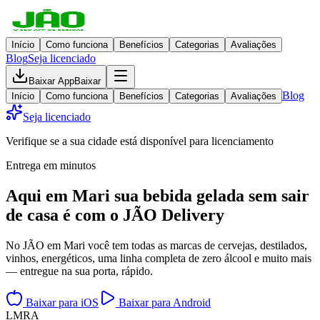
Início
Como funciona
Benefícios
Categorias
Avaliações
Blog
Seja licenciado
Baixar App
Baixar
Blog
Início
Como funciona
Benefícios
Categorias
Avaliações
Seja licenciado
Verifique se a sua cidade está disponível para licenciamento
Entrega em minutos
Aqui em
Mari
sua bebida gelada
sem sair
de casa
é com o JÃO Delivery
No JÃO em Mari você tem todas as marcas de cervejas, destilados,
vinhos, energéticos, uma linha completa de zero álcool e muito mais
— entregue na sua porta, rápido.
Baixar para iOS
Baixar para Android
L
M
R
A