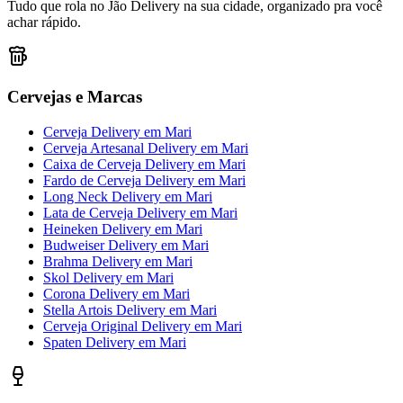
Tudo que rola no Jão Delivery na sua cidade, organizado pra você
achar rápido.
Cervejas e Marcas
Cerveja Delivery
em
Mari
Cerveja Artesanal Delivery
em
Mari
Caixa de Cerveja Delivery
em
Mari
Fardo de Cerveja Delivery
em
Mari
Long Neck Delivery
em
Mari
Lata de Cerveja Delivery
em
Mari
Heineken Delivery
em
Mari
Budweiser Delivery
em
Mari
Brahma Delivery
em
Mari
Skol Delivery
em
Mari
Corona Delivery
em
Mari
Stella Artois Delivery
em
Mari
Cerveja Original Delivery
em
Mari
Spaten Delivery
em
Mari