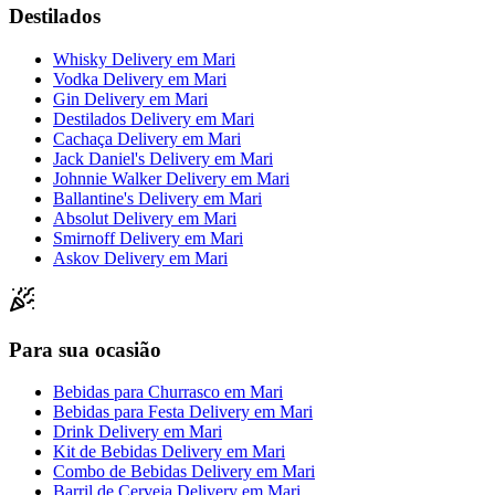
Destilados
Whisky Delivery
em
Mari
Vodka Delivery
em
Mari
Gin Delivery
em
Mari
Destilados Delivery
em
Mari
Cachaça Delivery
em
Mari
Jack Daniel's Delivery
em
Mari
Johnnie Walker Delivery
em
Mari
Ballantine's Delivery
em
Mari
Absolut Delivery
em
Mari
Smirnoff Delivery
em
Mari
Askov Delivery
em
Mari
Para sua ocasião
Bebidas para Churrasco
em
Mari
Bebidas para Festa Delivery
em
Mari
Drink Delivery
em
Mari
Kit de Bebidas Delivery
em
Mari
Combo de Bebidas Delivery
em
Mari
Barril de Cerveja Delivery
em
Mari