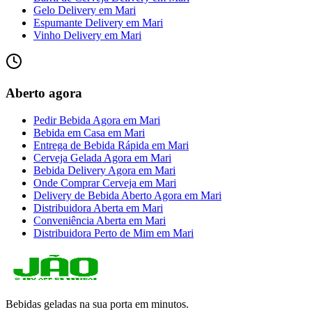
Gelo Delivery
em
Mari
Espumante Delivery
em
Mari
Vinho Delivery
em
Mari
Aberto agora
Pedir Bebida Agora
em
Mari
Bebida em Casa
em
Mari
Entrega de Bebida Rápida
em
Mari
Cerveja Gelada Agora
em
Mari
Bebida Delivery Agora
em
Mari
Onde Comprar Cerveja
em
Mari
Delivery de Bebida Aberto Agora
em
Mari
Distribuidora Aberta
em
Mari
Conveniência Aberta
em
Mari
Distribuidora Perto de Mim
em
Mari
Bebidas geladas na sua porta em minutos.