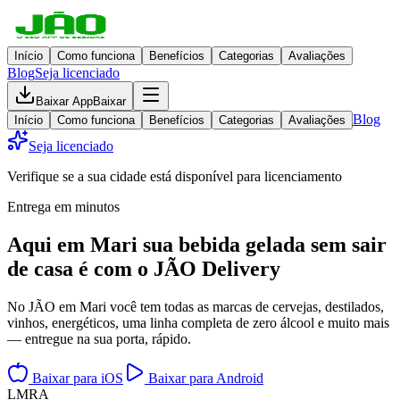
Início
Como funciona
Benefícios
Categorias
Avaliações
Blog
Seja licenciado
Baixar App
Baixar
Blog
Início
Como funciona
Benefícios
Categorias
Avaliações
Seja licenciado
Verifique se a sua cidade está disponível para licenciamento
Entrega em minutos
Aqui em
Mari
sua bebida gelada
sem sair
de casa
é com o JÃO Delivery
No JÃO em Mari você tem todas as marcas de cervejas, destilados,
vinhos, energéticos, uma linha completa de zero álcool e muito mais
— entregue na sua porta, rápido.
Baixar para iOS
Baixar para Android
L
M
R
A