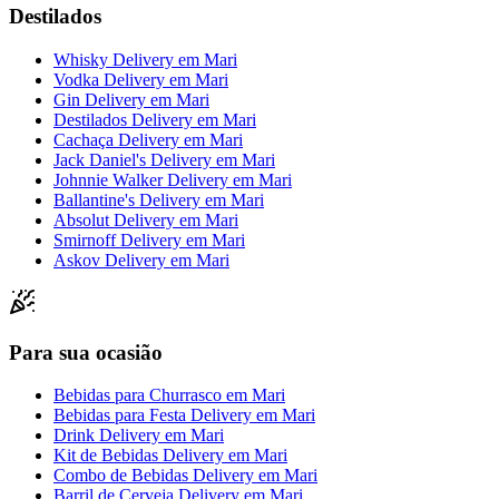
Destilados
Whisky Delivery
em
Mari
Vodka Delivery
em
Mari
Gin Delivery
em
Mari
Destilados Delivery
em
Mari
Cachaça Delivery
em
Mari
Jack Daniel's Delivery
em
Mari
Johnnie Walker Delivery
em
Mari
Ballantine's Delivery
em
Mari
Absolut Delivery
em
Mari
Smirnoff Delivery
em
Mari
Askov Delivery
em
Mari
Para sua ocasião
Bebidas para Churrasco
em
Mari
Bebidas para Festa Delivery
em
Mari
Drink Delivery
em
Mari
Kit de Bebidas Delivery
em
Mari
Combo de Bebidas Delivery
em
Mari
Barril de Cerveja Delivery
em
Mari