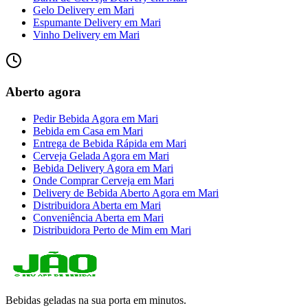
Gelo Delivery
em
Mari
Espumante Delivery
em
Mari
Vinho Delivery
em
Mari
Aberto agora
Pedir Bebida Agora
em
Mari
Bebida em Casa
em
Mari
Entrega de Bebida Rápida
em
Mari
Cerveja Gelada Agora
em
Mari
Bebida Delivery Agora
em
Mari
Onde Comprar Cerveja
em
Mari
Delivery de Bebida Aberto Agora
em
Mari
Distribuidora Aberta
em
Mari
Conveniência Aberta
em
Mari
Distribuidora Perto de Mim
em
Mari
Bebidas geladas na sua porta em minutos.