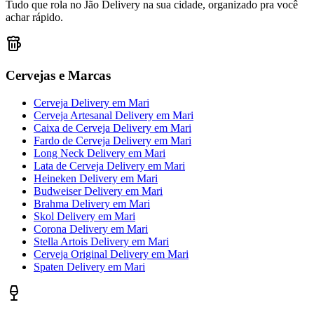
Tudo que rola no Jão Delivery na sua cidade, organizado pra você
achar rápido.
Cervejas e Marcas
Cerveja Delivery
em
Mari
Cerveja Artesanal Delivery
em
Mari
Caixa de Cerveja Delivery
em
Mari
Fardo de Cerveja Delivery
em
Mari
Long Neck Delivery
em
Mari
Lata de Cerveja Delivery
em
Mari
Heineken Delivery
em
Mari
Budweiser Delivery
em
Mari
Brahma Delivery
em
Mari
Skol Delivery
em
Mari
Corona Delivery
em
Mari
Stella Artois Delivery
em
Mari
Cerveja Original Delivery
em
Mari
Spaten Delivery
em
Mari