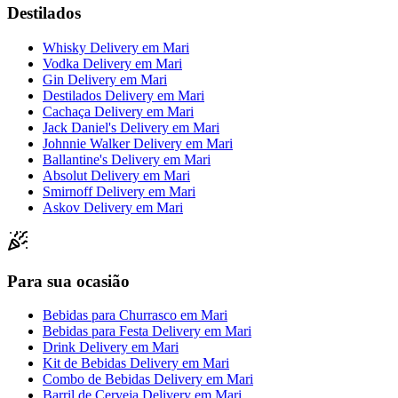
Destilados
Whisky Delivery
em
Mari
Vodka Delivery
em
Mari
Gin Delivery
em
Mari
Destilados Delivery
em
Mari
Cachaça Delivery
em
Mari
Jack Daniel's Delivery
em
Mari
Johnnie Walker Delivery
em
Mari
Ballantine's Delivery
em
Mari
Absolut Delivery
em
Mari
Smirnoff Delivery
em
Mari
Askov Delivery
em
Mari
Para sua ocasião
Bebidas para Churrasco
em
Mari
Bebidas para Festa Delivery
em
Mari
Drink Delivery
em
Mari
Kit de Bebidas Delivery
em
Mari
Combo de Bebidas Delivery
em
Mari
Barril de Cerveja Delivery
em
Mari