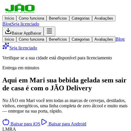
Início
Como funciona
Benefícios
Categorias
Avaliações
Blog
Seja licenciado
Baixar App
Baixar
Blog
Início
Como funciona
Benefícios
Categorias
Avaliações
Seja licenciado
Verifique se a sua cidade está disponível para licenciamento
Entrega em minutos
Aqui em
Mari
sua bebida gelada
sem sair
de casa
é com o JÃO Delivery
No JÃO em Mari você tem todas as marcas de cervejas, destilados,
vinhos, energéticos, uma linha completa de zero álcool e muito mais
— entregue na sua porta, rápido.
Baixar para iOS
Baixar para Android
L
M
R
A