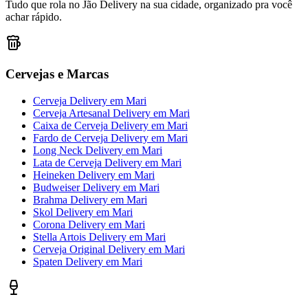
Tudo que rola no Jão Delivery na sua cidade, organizado pra você
achar rápido.
Cervejas e Marcas
Cerveja Delivery
em
Mari
Cerveja Artesanal Delivery
em
Mari
Caixa de Cerveja Delivery
em
Mari
Fardo de Cerveja Delivery
em
Mari
Long Neck Delivery
em
Mari
Lata de Cerveja Delivery
em
Mari
Heineken Delivery
em
Mari
Budweiser Delivery
em
Mari
Brahma Delivery
em
Mari
Skol Delivery
em
Mari
Corona Delivery
em
Mari
Stella Artois Delivery
em
Mari
Cerveja Original Delivery
em
Mari
Spaten Delivery
em
Mari