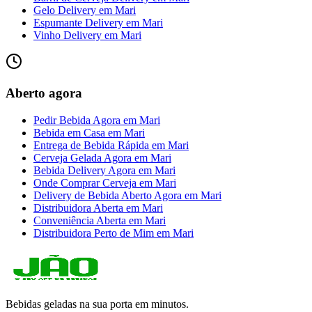
Gelo Delivery
em
Mari
Espumante Delivery
em
Mari
Vinho Delivery
em
Mari
Aberto agora
Pedir Bebida Agora
em
Mari
Bebida em Casa
em
Mari
Entrega de Bebida Rápida
em
Mari
Cerveja Gelada Agora
em
Mari
Bebida Delivery Agora
em
Mari
Onde Comprar Cerveja
em
Mari
Delivery de Bebida Aberto Agora
em
Mari
Distribuidora Aberta
em
Mari
Conveniência Aberta
em
Mari
Distribuidora Perto de Mim
em
Mari
Bebidas geladas na sua porta em minutos.