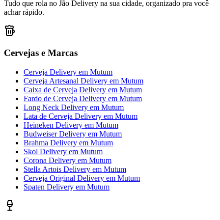
Tudo que rola no Jão Delivery na sua cidade, organizado pra você
achar rápido.
Cervejas e Marcas
Cerveja Delivery
em
Mutum
Cerveja Artesanal Delivery
em
Mutum
Caixa de Cerveja Delivery
em
Mutum
Fardo de Cerveja Delivery
em
Mutum
Long Neck Delivery
em
Mutum
Lata de Cerveja Delivery
em
Mutum
Heineken Delivery
em
Mutum
Budweiser Delivery
em
Mutum
Brahma Delivery
em
Mutum
Skol Delivery
em
Mutum
Corona Delivery
em
Mutum
Stella Artois Delivery
em
Mutum
Cerveja Original Delivery
em
Mutum
Spaten Delivery
em
Mutum