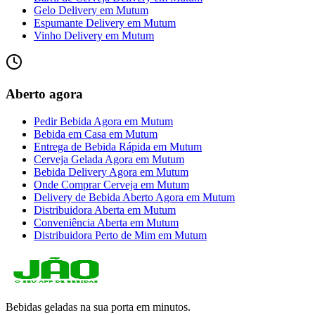
Gelo Delivery
em
Mutum
Espumante Delivery
em
Mutum
Vinho Delivery
em
Mutum
Aberto agora
Pedir Bebida Agora
em
Mutum
Bebida em Casa
em
Mutum
Entrega de Bebida Rápida
em
Mutum
Cerveja Gelada Agora
em
Mutum
Bebida Delivery Agora
em
Mutum
Onde Comprar Cerveja
em
Mutum
Delivery de Bebida Aberto Agora
em
Mutum
Distribuidora Aberta
em
Mutum
Conveniência Aberta
em
Mutum
Distribuidora Perto de Mim
em
Mutum
Bebidas geladas na sua porta em minutos.