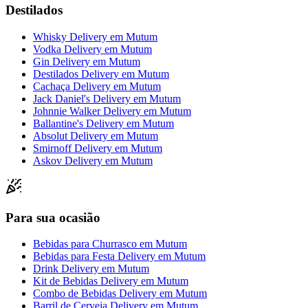
Destilados
Whisky Delivery
em
Mutum
Vodka Delivery
em
Mutum
Gin Delivery
em
Mutum
Destilados Delivery
em
Mutum
Cachaça Delivery
em
Mutum
Jack Daniel's Delivery
em
Mutum
Johnnie Walker Delivery
em
Mutum
Ballantine's Delivery
em
Mutum
Absolut Delivery
em
Mutum
Smirnoff Delivery
em
Mutum
Askov Delivery
em
Mutum
Para sua ocasião
Bebidas para Churrasco
em
Mutum
Bebidas para Festa Delivery
em
Mutum
Drink Delivery
em
Mutum
Kit de Bebidas Delivery
em
Mutum
Combo de Bebidas Delivery
em
Mutum
Barril de Cerveja Delivery
em
Mutum