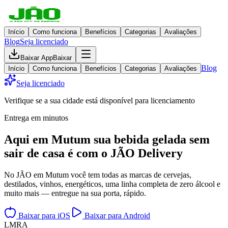
Início
Como funciona
Benefícios
Categorias
Avaliações
Blog
Seja licenciado
Baixar App
Baixar
Blog
Início
Como funciona
Benefícios
Categorias
Avaliações
Seja licenciado
Verifique se a sua cidade está disponível para licenciamento
Entrega em minutos
Aqui em
Mutum
sua bebida gelada
sem
sair de casa
é com o JÃO Delivery
No JÃO em Mutum você tem todas as marcas de cervejas,
destilados, vinhos, energéticos, uma linha completa de zero álcool e
muito mais — entregue na sua porta, rápido.
Baixar para iOS
Baixar para Android
L
M
R
A