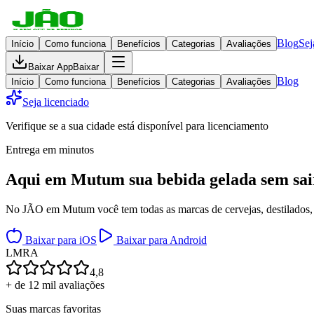
Blog
Sej
Início
Como funciona
Benefícios
Categorias
Avaliações
Baixar App
Baixar
Blog
Início
Como funciona
Benefícios
Categorias
Avaliações
Seja licenciado
Verifique se a sua cidade está disponível para licenciamento
Entrega em minutos
Aqui em
Mutum
sua bebida gelada
sem sai
No JÃO em Mutum você tem todas as marcas de cervejas, destilados, v
Baixar para iOS
Baixar para Android
L
M
R
A
4,8
+ de 12 mil avaliações
Suas marcas favoritas