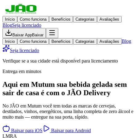
Início
Como funciona
Benefícios
Categorias
Avaliações
Blog
Seja licenciado
Baixar App
Baixar
Blog
Início
Como funciona
Benefícios
Categorias
Avaliações
Seja licenciado
Verifique se a sua cidade está disponível para licenciamento
Entrega em minutos
Aqui em
Mutum
sua bebida gelada
sem
sair de casa
é com o JÃO Delivery
No JÃO em Mutum você tem todas as marcas de cervejas,
destilados, vinhos, energéticos, uma linha completa de zero álcool e
muito mais — entregue na sua porta, rápido.
Baixar para iOS
Baixar para Android
L
M
R
A