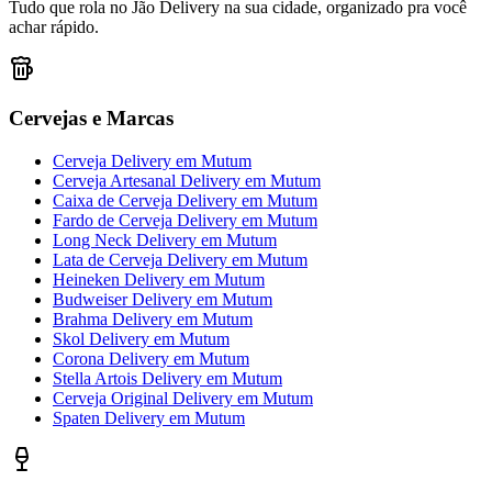
Tudo que rola no Jão Delivery na sua cidade, organizado pra você
achar rápido.
Cervejas e Marcas
Cerveja Delivery
em
Mutum
Cerveja Artesanal Delivery
em
Mutum
Caixa de Cerveja Delivery
em
Mutum
Fardo de Cerveja Delivery
em
Mutum
Long Neck Delivery
em
Mutum
Lata de Cerveja Delivery
em
Mutum
Heineken Delivery
em
Mutum
Budweiser Delivery
em
Mutum
Brahma Delivery
em
Mutum
Skol Delivery
em
Mutum
Corona Delivery
em
Mutum
Stella Artois Delivery
em
Mutum
Cerveja Original Delivery
em
Mutum
Spaten Delivery
em
Mutum