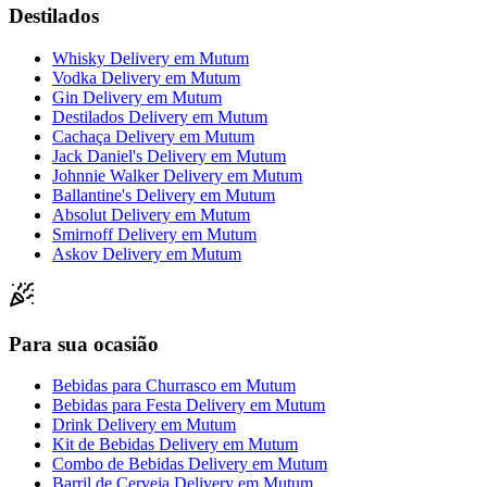
Destilados
Whisky Delivery
em
Mutum
Vodka Delivery
em
Mutum
Gin Delivery
em
Mutum
Destilados Delivery
em
Mutum
Cachaça Delivery
em
Mutum
Jack Daniel's Delivery
em
Mutum
Johnnie Walker Delivery
em
Mutum
Ballantine's Delivery
em
Mutum
Absolut Delivery
em
Mutum
Smirnoff Delivery
em
Mutum
Askov Delivery
em
Mutum
Para sua ocasião
Bebidas para Churrasco
em
Mutum
Bebidas para Festa Delivery
em
Mutum
Drink Delivery
em
Mutum
Kit de Bebidas Delivery
em
Mutum
Combo de Bebidas Delivery
em
Mutum
Barril de Cerveja Delivery
em
Mutum