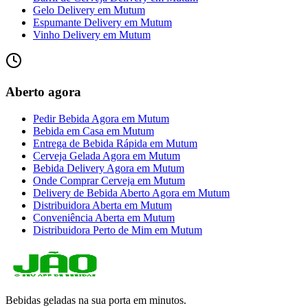
Gelo Delivery
em
Mutum
Espumante Delivery
em
Mutum
Vinho Delivery
em
Mutum
Aberto agora
Pedir Bebida Agora
em
Mutum
Bebida em Casa
em
Mutum
Entrega de Bebida Rápida
em
Mutum
Cerveja Gelada Agora
em
Mutum
Bebida Delivery Agora
em
Mutum
Onde Comprar Cerveja
em
Mutum
Delivery de Bebida Aberto Agora
em
Mutum
Distribuidora Aberta
em
Mutum
Conveniência Aberta
em
Mutum
Distribuidora Perto de Mim
em
Mutum
Bebidas geladas na sua porta em minutos.