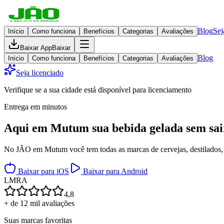
Blog
Sej
Início
Como funciona
Benefícios
Categorias
Avaliações
Baixar App
Baixar
Blog
Início
Como funciona
Benefícios
Categorias
Avaliações
Seja licenciado
Verifique se a sua cidade está disponível para licenciamento
Entrega em minutos
Aqui em
Mutum
sua bebida gelada
sem sai
No JÃO em Mutum você tem todas as marcas de cervejas, destilados, v
Baixar para iOS
Baixar para Android
L
M
R
A
4,8
+ de 12 mil avaliações
Suas marcas favoritas