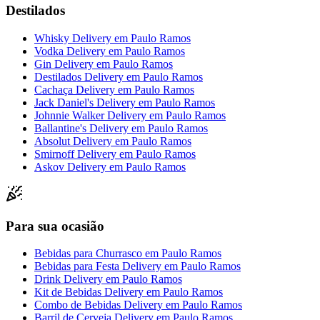
Destilados
Whisky Delivery
em
Paulo Ramos
Vodka Delivery
em
Paulo Ramos
Gin Delivery
em
Paulo Ramos
Destilados Delivery
em
Paulo Ramos
Cachaça Delivery
em
Paulo Ramos
Jack Daniel's Delivery
em
Paulo Ramos
Johnnie Walker Delivery
em
Paulo Ramos
Ballantine's Delivery
em
Paulo Ramos
Absolut Delivery
em
Paulo Ramos
Smirnoff Delivery
em
Paulo Ramos
Askov Delivery
em
Paulo Ramos
Para sua ocasião
Bebidas para Churrasco
em
Paulo Ramos
Bebidas para Festa Delivery
em
Paulo Ramos
Drink Delivery
em
Paulo Ramos
Kit de Bebidas Delivery
em
Paulo Ramos
Combo de Bebidas Delivery
em
Paulo Ramos
Barril de Cerveja Delivery
em
Paulo Ramos