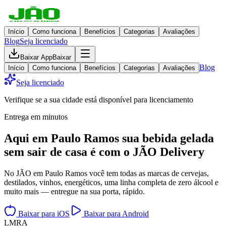
Início
Como funciona
Benefícios
Categorias
Avaliações
Blog
Seja licenciado
Baixar App
Baixar
Blog
Início
Como funciona
Benefícios
Categorias
Avaliações
Seja licenciado
Verifique se a sua cidade está disponível para licenciamento
Entrega em minutos
Aqui em
Paulo Ramos
sua bebida gelada
sem sair de casa
é com o JÃO Delivery
No JÃO em Paulo Ramos você tem todas as marcas de cervejas,
destilados, vinhos, energéticos, uma linha completa de zero álcool e
muito mais — entregue na sua porta, rápido.
Baixar para iOS
Baixar para Android
L
M
R
A