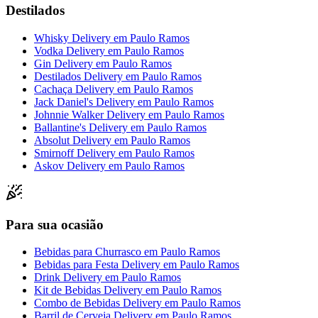
Destilados
Whisky Delivery
em
Paulo Ramos
Vodka Delivery
em
Paulo Ramos
Gin Delivery
em
Paulo Ramos
Destilados Delivery
em
Paulo Ramos
Cachaça Delivery
em
Paulo Ramos
Jack Daniel's Delivery
em
Paulo Ramos
Johnnie Walker Delivery
em
Paulo Ramos
Ballantine's Delivery
em
Paulo Ramos
Absolut Delivery
em
Paulo Ramos
Smirnoff Delivery
em
Paulo Ramos
Askov Delivery
em
Paulo Ramos
Para sua ocasião
Bebidas para Churrasco
em
Paulo Ramos
Bebidas para Festa Delivery
em
Paulo Ramos
Drink Delivery
em
Paulo Ramos
Kit de Bebidas Delivery
em
Paulo Ramos
Combo de Bebidas Delivery
em
Paulo Ramos
Barril de Cerveja Delivery
em
Paulo Ramos