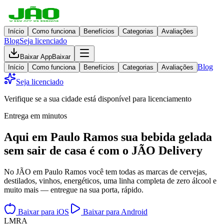
Início
Como funciona
Benefícios
Categorias
Avaliações
Blog
Seja licenciado
Baixar App
Baixar
Blog
Início
Como funciona
Benefícios
Categorias
Avaliações
Seja licenciado
Verifique se a sua cidade está disponível para licenciamento
Entrega em minutos
Aqui em
Paulo Ramos
sua bebida gelada
sem sair de casa
é com o JÃO Delivery
No JÃO em Paulo Ramos você tem todas as marcas de cervejas,
destilados, vinhos, energéticos, uma linha completa de zero álcool e
muito mais — entregue na sua porta, rápido.
Baixar para iOS
Baixar para Android
L
M
R
A