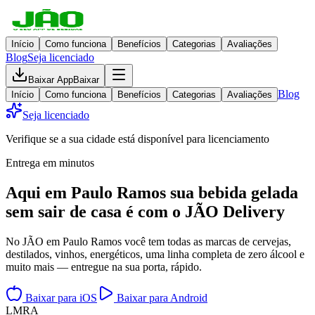
Início
Como funciona
Benefícios
Categorias
Avaliações
Blog
Seja licenciado
Baixar App
Baixar
Blog
Início
Como funciona
Benefícios
Categorias
Avaliações
Seja licenciado
Verifique se a sua cidade está disponível para licenciamento
Entrega em minutos
Aqui em
Paulo Ramos
sua bebida gelada
sem sair de casa
é com o JÃO Delivery
No JÃO em Paulo Ramos você tem todas as marcas de cervejas,
destilados, vinhos, energéticos, uma linha completa de zero álcool e
muito mais — entregue na sua porta, rápido.
Baixar para iOS
Baixar para Android
L
M
R
A