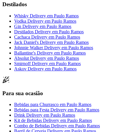
Destilados
Whisky Delivery
em
Paulo Ramos
Vodka Delivery
em
Paulo Ramos
Gin Delivery
em
Paulo Ramos
Destilados Delivery
em
Paulo Ramos
Cachaça Delivery
em
Paulo Ramos
Jack Daniel's Delivery
em
Paulo Ramos
Johnnie Walker Delivery
em
Paulo Ramos
Ballantine's Delivery
em
Paulo Ramos
Absolut Delivery
em
Paulo Ramos
Smirnoff Delivery
em
Paulo Ramos
Askov Delivery
em
Paulo Ramos
Para sua ocasião
Bebidas para Churrasco
em
Paulo Ramos
Bebidas para Festa Delivery
em
Paulo Ramos
Drink Delivery
em
Paulo Ramos
Kit de Bebidas Delivery
em
Paulo Ramos
Combo de Bebidas Delivery
em
Paulo Ramos
Barril de Cerveja Delivery
em
Paulo Ramos